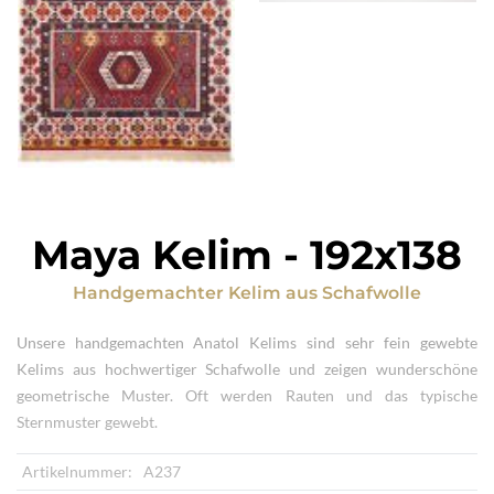
Maya Kelim
-
192x138
Handgemachter Kelim
aus
Schafwolle
Unsere handgemachten Anatol Kelims sind sehr fein gewebte
Kelims aus hochwertiger Schafwolle und zeigen wunderschöne
geometrische Muster. Oft werden Rauten und das typische
Sternmuster gewebt.
Artikelnummer:
A237