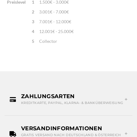
Preislevel
1
1.500€ - 3.000€
2
3.001€ - 7.000€
3
7.001€ - 12.000€
4
12.001€ - 25.000€
5
Collector
ZAHLUNGSARTEN
KREDITKARTE, PAYPAL, KLARNA- & BANKÜBERWEISUNG
VERSANDINFORMATIONEN
GRATIS VERSAND NACH DEUTSCHLAND & ÖSTERREICH