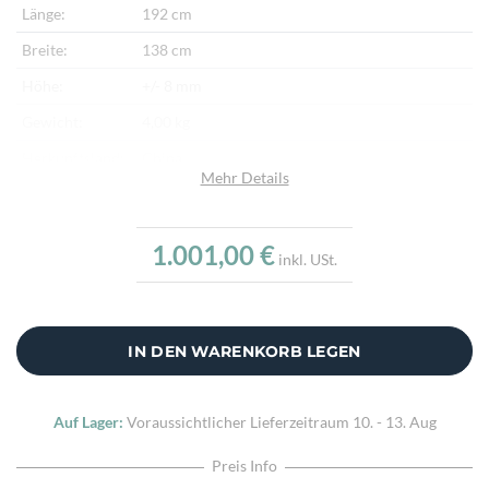
Länge:
192 cm
Breite:
138 cm
Höhe:
+/- 8 mm
Gewicht:
4,00 kg
Herkunftsland:
China
Mehr Details
Flor:
Schafwolle
Kette:
Schafwolle
1.001,00 €
inkl. USt.
Alter:
Neu
Verarbeitung:
Sehr fein per Hand gewebt & bestickt
Highlights:
Klassisches Kelimmotiv, Natürliche Schafwolle,
IN DEN WARENKORB LEGEN
Traditionell handgewebt
Auf Lager:
Voraussichtlicher Lieferzeitraum
10. - 13. Aug
Preis Info