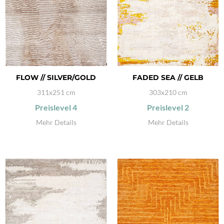
FLOW // SILVER/GOLD
FADED SEA // GELB
311x251 cm
303x210 cm
Preislevel
4
Preislevel
2
Mehr Details
Mehr Details