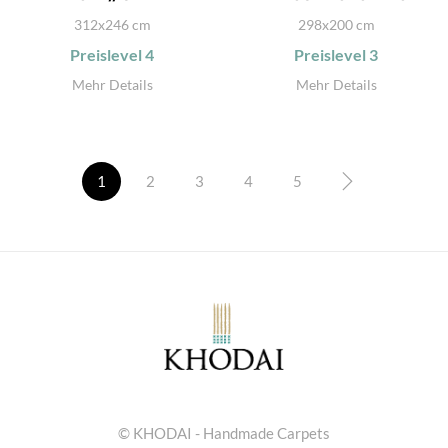
312x246 cm
298x200 cm
Preislevel
4
Preislevel
3
Mehr Details
Mehr Details
1
2
3
4
5
© KHODAI - Handmade Carpets