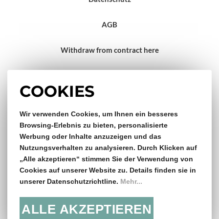
AGB
Withdraw from contract here
Impressum
COOKIES
Wir verwenden Cookies, um Ihnen ein besseres
Gratis Versand & Rückversand
Browsing-Erlebnis zu bieten, personalisierte
Werbung oder Inhalte anzuzeigen und das
ab €150,- Bestellwert
Nutzungsverhalten zu analysieren. Durch Klicken auf
„Alle akzeptieren“ stimmen Sie der Verwendung von
14 Tage Rückgaberecht
Cookies auf unserer Website zu. Details finden sie in
unserer Datenschutzrichtline.
Mehr...
ALLE AKZEPTIEREN