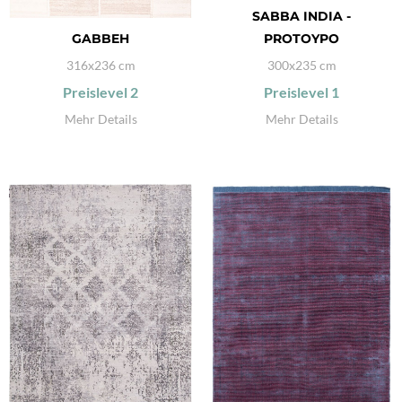
SABBA INDIA -
GABBEH
PROTOYPO
316x236 cm
300x235 cm
Preislevel
2
Preislevel
1
Mehr Details
Mehr Details