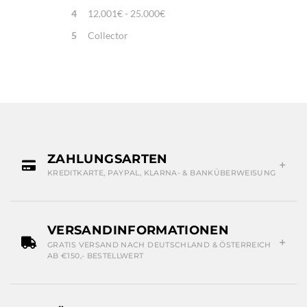
4
12.001€ - 25.000€
5
Collector
ZAHLUNGSARTEN
KREDITKARTE, PAYPAL, KLARNA- & BANKÜBERWEISUNG
VERSANDINFORMATIONEN
GRATIS VERSAND NACH DEUTSCHLAND & ÖSTERREICH
AB €150,- BESTELLWERT