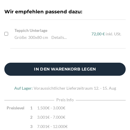
Highlights:
Natürliche Schafwolle, Traditionell von Hand
Wir empfehlen passend dazu:
gewebt, Edle Handstickerei
Teppich Unterlage
72,00 €
inkl. USt.
Größe: 300x80 cm
Details...
IN DEN WARENKORB LEGEN
Auf Lager:
Voraussichtlicher Lieferzeitraum
12. - 15. Aug
Preis Info
Preislevel
1
1.500€ - 3.000€
2
3.001€ - 7.000€
3
7.001€ - 12.000€