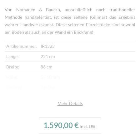
Von Nomaden & Bauern, ausschließlich nach traditioneller
Methode handgefertigt, ist diese seltene Kelimart das Ergebnis
wahrer Handwerkskunst. Diese seltenen Einzelstücke sind sowohl
am Boden als auch an der Wand ein Blickfang!
Artikelnummer:
IR1525
Länge:
221 cm
Breite:
86 cm
Höhe:
5 - 10 mm
Gewicht:
7,00 kg
Herkunftsland:
Iran
Mehr Details
Flor:
Schafwolle
Kette:
Baumwolle
1.590,00 €
inkl. USt.
Alter:
Halbantik
Verarbeitung:
Per Hand gewebt, geknüpft & bestickt