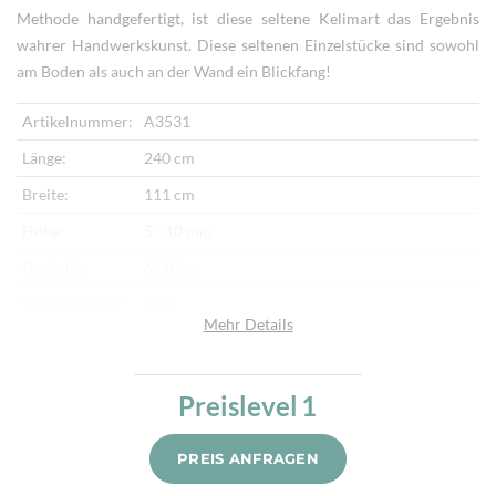
Methode handgefertigt, ist diese seltene Kelimart das Ergebnis
wahrer Handwerkskunst. Diese seltenen Einzelstücke sind sowohl
am Boden als auch an der Wand ein Blickfang!
Artikelnummer:
A3531
Länge:
240 cm
Breite:
111 cm
Höhe:
5 - 10 mm
Gewicht:
6,00 kg
Herkunftsland:
Iran
Mehr Details
Flor:
Schafwolle
Kette:
Schafwolle
Preislevel
1
Alter:
Halbantik
Verarbeitung:
Per Hand gewebt, geknüpft & bestickt
PREIS ANFRAGEN
Highlights:
Natürliche Schafwolle, Traditionell von Hand