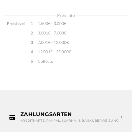
gewebt, Edle Handstickerei
Preis Info
Preislevel
1
1.500€ - 3.000€
2
3.001€ - 7.000€
3
7.001€ - 12.000€
4
12.001€ - 25.000€
5
Collector
ZAHLUNGSARTEN
KREDITKARTE, PAYPAL, KLARNA- & BANKÜBERWEISUNG