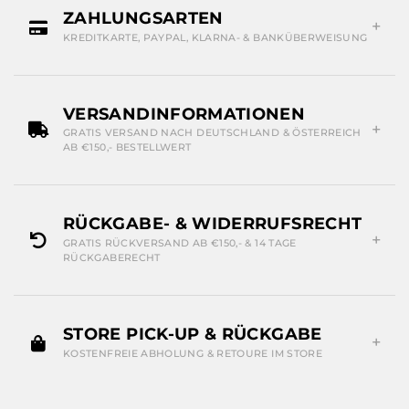
ZAHLUNGSARTEN
KREDITKARTE, PAYPAL, KLARNA- & BANKÜBERWEISUNG
VERSANDINFORMATIONEN
GRATIS VERSAND NACH DEUTSCHLAND & ÖSTERREICH
AB €150,- BESTELLWERT
RÜCKGABE- & WIDERRUFSRECHT
GRATIS RÜCKVERSAND AB €150,- & 14 TAGE
RÜCKGABERECHT
STORE PICK-UP & RÜCKGABE
KOSTENFREIE ABHOLUNG & RETOURE IM STORE