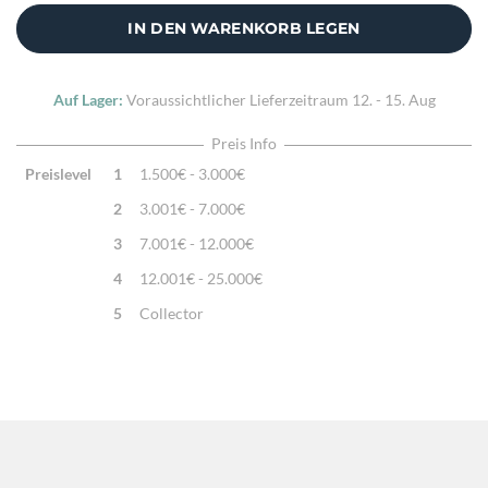
IN DEN WARENKORB LEGEN
Auf Lager:
Voraussichtlicher Lieferzeitraum
12. - 15. Aug
Preis Info
Preislevel
1
1.500€ - 3.000€
2
3.001€ - 7.000€
3
7.001€ - 12.000€
4
12.001€ - 25.000€
5
Collector