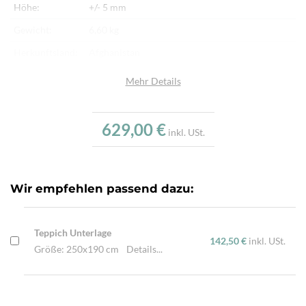
Höhe:
+/- 5 mm
Gewicht:
6,60 kg
Herkunftsland:
Afghanistan
Flor:
Schafwolle
Mehr Details
Kette:
Schafwolle
Alter:
Neu
629,00 €
inkl. USt.
Verarbeitung:
Handgewebt
Highlights:
Mit Pflanzenfarben gefärbt, Traditionell von
Hand gewebt, Beidseitig verwendbar
Wir empfehlen passend dazu:
Teppich Unterlage
142,50 €
inkl. USt.
Größe: 250x190 cm
Details...