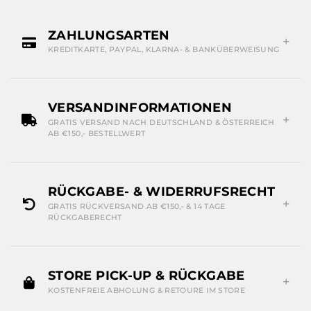
ZAHLUNGSARTEN
KREDITKARTE, PAYPAL, KLARNA- & BANKÜBERWEISUNG
VERSANDINFORMATIONEN
GRATIS VERSAND NACH DEUTSCHLAND & ÖSTERREICH
AB €150,- BESTELLWERT
RÜCKGABE- & WIDERRUFSRECHT
GRATIS RÜCKVERSAND AB €150,- & 14 TAGE
RÜCKGABERECHT
STORE PICK-UP & RÜCKGABE
KOSTENFREIE ABHOLUNG & RETOURE IM STORE