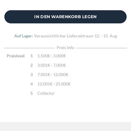
IN DEN WARENKORB LEGEN
Auf Lager:
Voraussichtlicher Lieferzeitraum
12. - 15. Aug
Preis Info
Preislevel
1
1.500€ - 3.000€
2
3.001€ - 7.000€
3
7.001€ - 12.000€
4
12.001€ - 25.000€
5
Collector