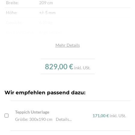
Breite:
209 cm
Höhe:
+/- 5 mm
Gewicht:
6,10 kg
Herkunftsland:
Afghanistan
Flor:
Schafwolle
Mehr Details
Kette:
Schafwolle
Alter:
Neu
829,00 €
inkl. USt.
Verarbeitung:
Handgewebt
Highlights:
Mit Pflanzenfarben gefärbt, Traditionell von
Hand gewebt, Beidseitig verwendbar
Wir empfehlen passend dazu:
Teppich Unterlage
171,00 €
inkl. USt.
Größe: 300x190 cm
Details...