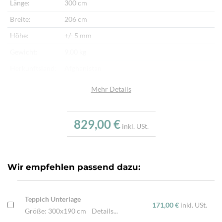
Länge:
300 cm
Breite:
206 cm
Höhe:
+/- 5 mm
Gewicht:
9,00 kg
Herkunftsland:
Afghanistan
Flor:
Schafwolle
Mehr Details
Kette:
Schafwolle
Alter:
Neu
829,00 €
inkl. USt.
Verarbeitung:
Handgewebt
Highlights:
Mit Pflanzenfarben gefärbt, Traditionell von
Hand gewebt, Beidseitig verwendbar
Wir empfehlen passend dazu:
Teppich Unterlage
171,00 €
inkl. USt.
Größe: 300x190 cm
Details...