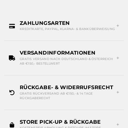
ZAHLUNGSARTEN
KREDITKARTE, PAYPAL, KLARNA- & BANKÜBERWEISUNG
VERSANDINFORMATIONEN
GRATIS VERSAND NACH DEUTSCHLAND & ÖSTERREICH
AB €150,- BESTELLWERT
RÜCKGABE- & WIDERRUFSRECHT
GRATIS RÜCKVERSAND AB €150,- & 14 TAGE
RÜCKGABERECHT
STORE PICK-UP & RÜCKGABE
KOSTENFREIE ABHOLUNG & RETOURE IM STORE