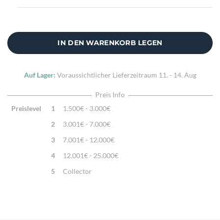
IN DEN WARENKORB LEGEN
Auf Lager:
Voraussichtlicher Lieferzeitraum
11. - 14. Aug
Preis Info
Preislevel
1
1.500€ - 3.000€
2
3.001€ - 7.000€
3
7.001€ - 12.000€
4
12.001€ - 25.000€
5
Collector