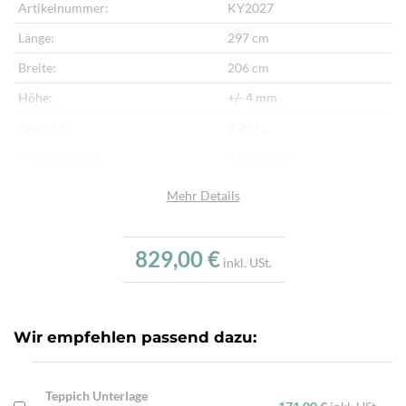
Artikelnummer:
KY2027
Länge:
297 cm
Breite:
206 cm
Höhe:
+/- 4 mm
Gewicht:
9,20 kg
Herkunftsland:
Afghanistan
Flor:
Schafwolle
Mehr Details
Kette:
Schafwolle
Alter:
Neu
829,00 €
inkl. USt.
Verarbeitung:
Handgewebt
Wir empfehlen passend dazu:
Teppich Unterlage