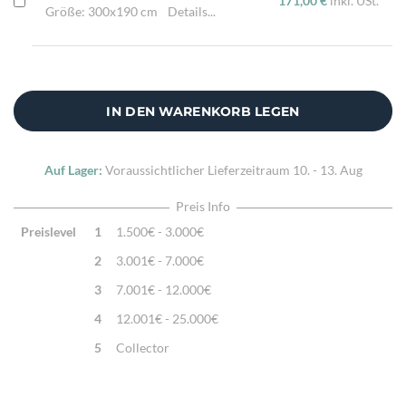
171,00 €
inkl. USt.
Größe: 300x190 cm
Details...
IN DEN WARENKORB LEGEN
Auf Lager:
Voraussichtlicher Lieferzeitraum
10. - 13. Aug
Preis Info
Preislevel
1
1.500€ - 3.000€
2
3.001€ - 7.000€
3
7.001€ - 12.000€
4
12.001€ - 25.000€
5
Collector