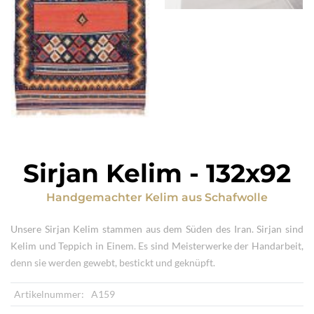
Sirjan Kelim
-
132x92
Handgemachter Kelim
aus
Schafwolle
Unsere Sirjan Kelim stammen aus dem Süden des Iran. Sirjan sind
Kelim und Teppich in Einem. Es sind Meisterwerke der Handarbeit,
denn sie werden gewebt, bestickt und geknüpft.
Artikelnummer:
A159