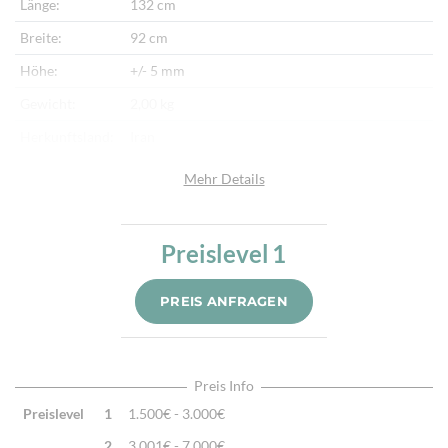
Länge:
132 cm
Breite:
92 cm
Höhe:
+/- 5 mm
Gewicht:
2,00 kg
Herkunftsland:
Iran
Flor:
Schafwolle
Mehr Details
Kette:
Schafwolle
Alter:
Neu
Preislevel
1
Verarbeitung:
Sehr fein per Hand gewebt
PREIS ANFRAGEN
Highlights:
Klassisches Kelimmotiv, Natürliche Schafwolle,
Traditionell handgewebt
Preis Info
Preislevel
1
1.500€ - 3.000€
2
3.001€ - 7.000€