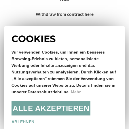
Withdraw from contract here
Impressum
COOKIES
Wir verwenden Cookies, um Ihnen ein besseres
Gratis Versand & Rückversand
Browsing-Erlebnis zu bieten, personalisierte
Werbung oder Inhalte anzuzeigen und das
ab €150,- Bestellwert
Nutzungsverhalten zu analysieren. Durch Klicken auf
„Alle akzeptieren“ stimmen Sie der Verwendung von
14 Tage Rückgaberecht
Cookies auf unserer Website zu. Details finden sie in
unserer Datenschutzrichtline.
Mehr...
ALLE AKZEPTIEREN
Folge uns:
ABLEHNEN