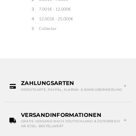
3
7.001€ - 12.000€
4
12.001€ - 25.000€
5
Collector
ZAHLUNGSARTEN
KREDITKARTE, PAYPAL, KLARNA- & BANKÜBERWEISUNG
VERSANDINFORMATIONEN
GRATIS VERSAND NACH DEUTSCHLAND & ÖSTERREICH
AB €150,- BESTELLWERT