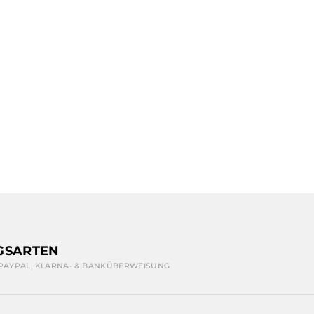
GSARTEN
 PAYPAL, KLARNA- & BANKÜBERWEISUNG