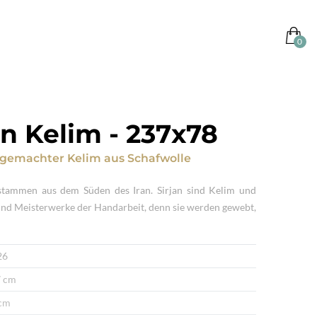
an Kelim
-
237x78
gemachter Kelim
aus
Schafwolle
stammen aus dem Süden des Iran. Sirjan sind Kelim und
sind Meisterwerke der Handarbeit, denn sie werden gewebt,
26
 cm
cm