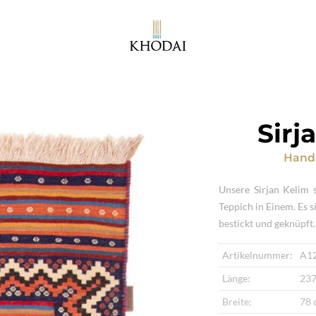
Sirj
Hand
Unsere Sirjan Kelim 
Teppich in Einem. Es 
bestickt und geknüpft.
Artikelnummer:
A1
Länge:
237
Breite:
78 