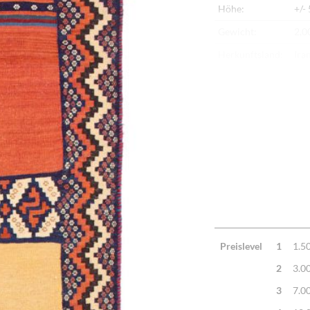
Höhe:
+/-
Gewicht:
2,0
Herkunftsland:
Ira
Flor:
Sch
Kette:
Sch
Alter:
Ne
Verarbeitung:
Seh
Highlights:
Kla
han
Preislevel
1
1.5
2
3.0
3
7.0