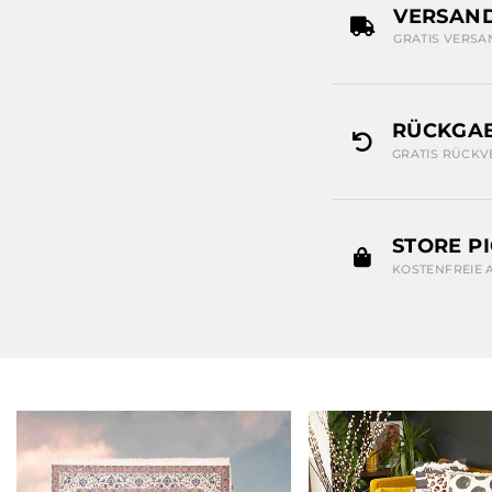
VERSAN
GRATIS VERSA
RÜCKGAB
GRATIS RÜCKV
STORE P
KOSTENFREIE 