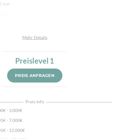
 5 mm
0 kg
n
afwolle
Mehr Details
afwolle
u
Preislevel
1
r fein per Hand gewebt & bestickt
PREIS ANFRAGEN
ssisches Kelimmotiv, Natürliche Schafwolle, Traditionell
dgewebt
Preis Info
00€ - 3.000€
01€ - 7.000€
01€ - 12.000€