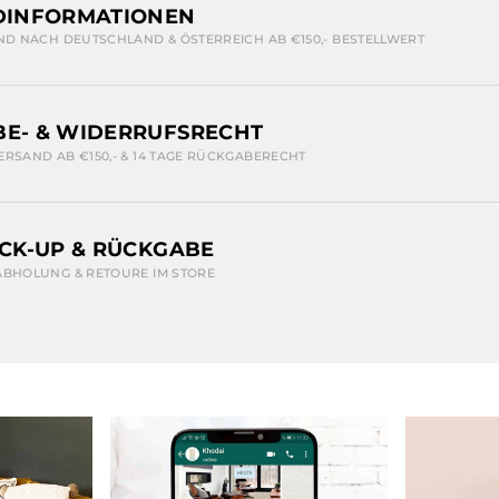
DINFORMATIONEN
ND NACH DEUTSCHLAND & ÖSTERREICH AB €150,- BESTELLWERT
E- & WIDERRUFSRECHT
ERSAND AB €150,- & 14 TAGE RÜCKGABERECHT
ICK-UP & RÜCKGABE
ABHOLUNG & RETOURE IM STORE