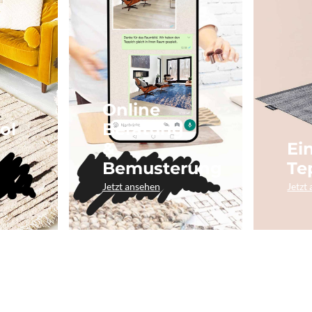
Online
ol
Beratung
&
Ei
Bemusterung
Te
Jetzt ansehen
Jetzt