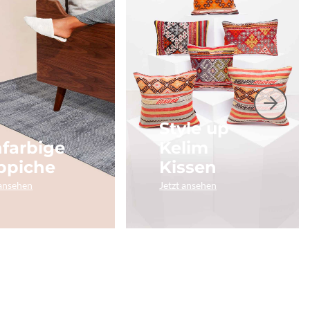
Style up
nfarbige
Kelim
ppiche
Kissen
 ansehen
Jetzt ansehen