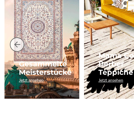
Mama Co
Gesammelte
Berber
Meisterstücke
Teppiche
Jetzt ansehen
Jetzt ansehen