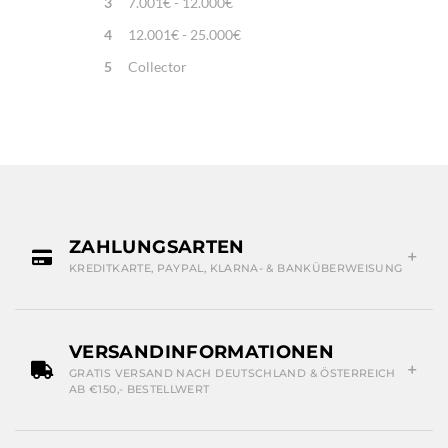
3
7.001€ - 12.000€
4
12.001€ - 25.000€
5
Collector
ZAHLUNGSARTEN
KREDITKARTE, PAYPAL, KLARNA- & BANKÜBERWEISUNG
VERSANDINFORMATIONEN
GRATIS VERSAND NACH DEUTSCHLAND & ÖSTERREICH
AB €150,- BESTELLWERT