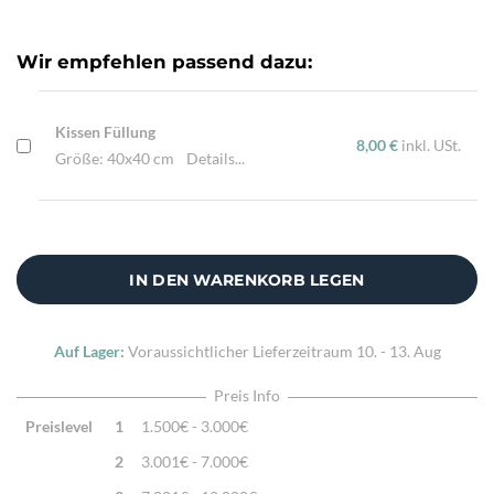
Sehr feine Webtechnik
Zusatzinfo:
Kissenhülle ohne Füllung
Wir empfehlen passend dazu:
Kissen Füllung
8,00 €
inkl. USt.
Größe: 40x40 cm
Details...
IN DEN WARENKORB LEGEN
Auf Lager:
Voraussichtlicher Lieferzeitraum
10. - 13. Aug
Preis Info
Preislevel
1
1.500€ - 3.000€
2
3.001€ - 7.000€