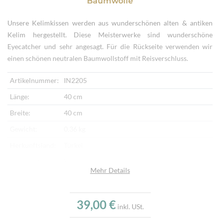
Baumwolle
Unsere Kelimkissen werden aus wunderschönen alten & antiken
Kelim hergestellt. Diese Meisterwerke sind wunderschöne
Eyecatcher und sehr angesagt. Für die Rückseite verwenden wir
einen schönen neutralen Baumwollstoff mit Reisverschluss.
Artikelnummer:
IN2205
Länge:
40 cm
Breite:
40 cm
Gewicht:
0,36 kg
Herkunftsland:
Türkei
Vorderseite:
Kelim
Mehr Details
Rückseite:
Baumwollstoff
Verarbeitung:
Handgewebt, Handbestickt
39,00 €
inkl. USt.
Highlights:
Klassisches Kelimmotiv, Handgewebter Kelim,