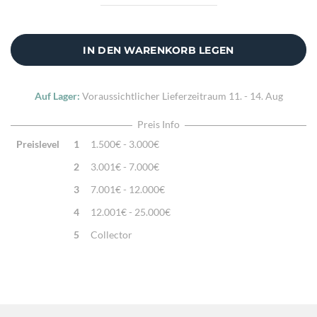
Sehr feine Webtechnik
Zusatzinfo:
Kissenhülle ohne Füllung
IN DEN WARENKORB LEGEN
Auf Lager:
Voraussichtlicher Lieferzeitraum
11. - 14. Aug
Preis Info
Preislevel
1
1.500€ - 3.000€
2
3.001€ - 7.000€
3
7.001€ - 12.000€
4
12.001€ - 25.000€
5
Collector