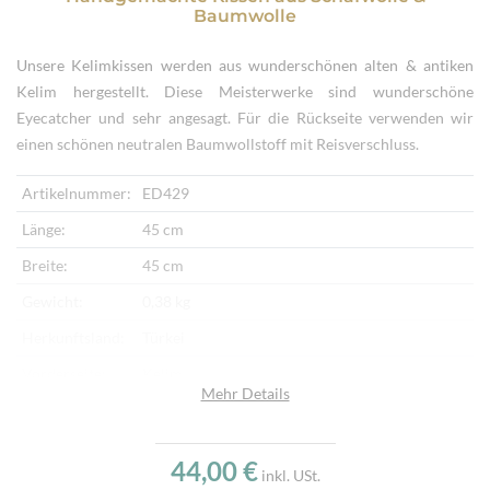
Baumwolle
Unsere Kelimkissen werden aus wunderschönen alten & antiken
Kelim hergestellt. Diese Meisterwerke sind wunderschöne
Eyecatcher und sehr angesagt. Für die Rückseite verwenden wir
einen schönen neutralen Baumwollstoff mit Reisverschluss.
Artikelnummer:
ED429
Länge:
45 cm
Breite:
45 cm
Gewicht:
0,38 kg
Herkunftsland:
Türkei
Vorderseite:
Kelim
Mehr Details
Rückseite:
Baumwollstoff
Verarbeitung:
Handgewebt, Handbestickt
44,00 €
inkl. USt.
Highlights:
Klassisches Kelimmotiv, Handgewebter Kelim,