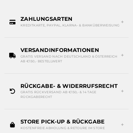
ZAHLUNGSARTEN
KREDITKARTE, PAYPAL, KLARNA- & BANKÜBERWEISUNG
VERSANDINFORMATIONEN
GRATIS VERSAND NACH DEUTSCHLAND & ÖSTERREICH
AB €150,- BESTELLWERT
RÜCKGABE- & WIDERRUFSRECHT
GRATIS RÜCKVERSAND AB €150,- & 14 TAGE
RÜCKGABERECHT
STORE PICK-UP & RÜCKGABE
KOSTENFREIE ABHOLUNG & RETOURE IM STORE