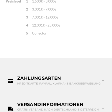
Preislevel
1
1.500€ - 3.000€
2
3.001€ - 7.000€
3
7.001€ - 12.000€
4
12.001€ - 25.000€
5
Collector
ZAHLUNGSARTEN
KREDITKARTE, PAYPAL, KLARNA- & BANKÜBERWEISUNG
VERSANDINFORMATIONEN
GRATIS VERSAND NACH DEUTSCHLAND & ÖSTERREICH