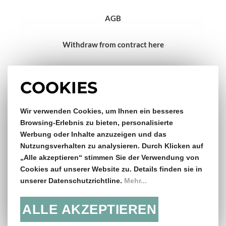
AGB
Withdraw from contract here
Impressum
COOKIES
Wir verwenden Cookies, um Ihnen ein besseres
Gratis Versand & Rückversand
Browsing-Erlebnis zu bieten, personalisierte
Werbung oder Inhalte anzuzeigen und das
ab €150,- Bestellwert
Nutzungsverhalten zu analysieren. Durch Klicken auf
„Alle akzeptieren“ stimmen Sie der Verwendung von
14 Tage Rückgaberecht
Cookies auf unserer Website zu. Details finden sie in
unserer Datenschutzrichtline.
Mehr...
ALLE AKZEPTIEREN