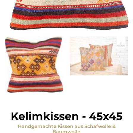
Kelimkissen
-
45x45
Handgemachte Kissen
aus
Schafwolle &
Baumwolle