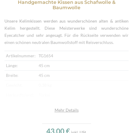
Handgemachte Kissen
aus
Schafwolle &
Baumwolle
Unsere Kelimkissen werden aus wunderschönen alten & antiken
Kelim hergestellt. Diese Meisterwerke sind wunderschöne
Eyecatcher und sehr angesagt. Für die Rückseite verwenden wir
einen schönen neutralen Baumwollstoff mit Reisverschluss.
Artikelnummer:
TG1654
Länge:
45 cm
Breite:
45 cm
Gewicht:
0,38 kg
Herkunftsland:
Türkei
Vorderseite:
Kelim
Mehr Details
Rückseite:
Baumwollstoff
Verarbeitung:
Handgewebt, Handbestickt
43,00 €
inkl. USt.