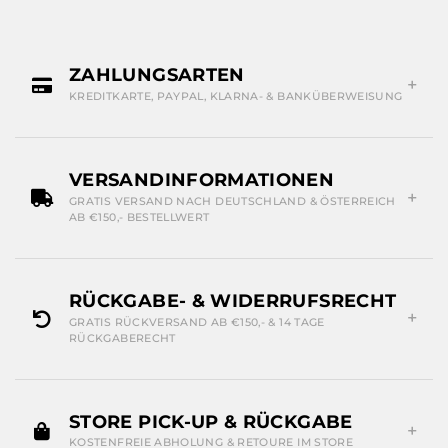
ZAHLUNGSARTEN
KREDITKARTE, PAYPAL, KLARNA- & BANKÜBERWEISUNG
VERSANDINFORMATIONEN
GRATIS VERSAND NACH DEUTSCHLAND & ÖSTERREICH
AB €150,- BESTELLWERT
RÜCKGABE- & WIDERRUFSRECHT
GRATIS RÜCKVERSAND AB €150,- & 14 TAGE
RÜCKGABERECHT
STORE PICK-UP & RÜCKGABE
KOSTENFREIE ABHOLUNG & RETOURE IM STORE