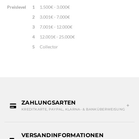
Preislevel
1
1.500€ - 3.000€
2
3.001€ - 7.000€
3
7.001€ - 12.000€
4
12.001€ - 25.000€
5
Collector
ZAHLUNGSARTEN
KREDITKARTE, PAYPAL, KLARNA- & BANKÜBERWEISUNG
VERSANDINFORMATIONEN