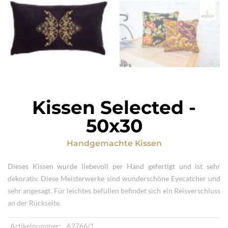
Kissen Selected
-
50x30
Handgemachte Kissen
Dieses Kissen wurde liebevoll per Hand gefertigt und ist sehr
dekorativ. Diese Meisterwerke sind wunderschöne Eyecatcher und
sehr angesagt. Für leichtes befüllen befindet sich ein Reisverschluss
an der Rückseite.
Artikelnummer:
A2766/1