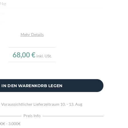
0 kg
ien
er
mwollstoff
Mehr Details
ndgemacht
dgefertigtes Kissen, Feine Materialqualität, Aus echtem
68,00 €
inkl. USt.
er
senhülle ohne Füllung
IN DEN WARENKORB LEGEN
:
Voraussichtlicher Lieferzeitraum
10. - 13. Aug
Preis Info
00€ - 3.000€