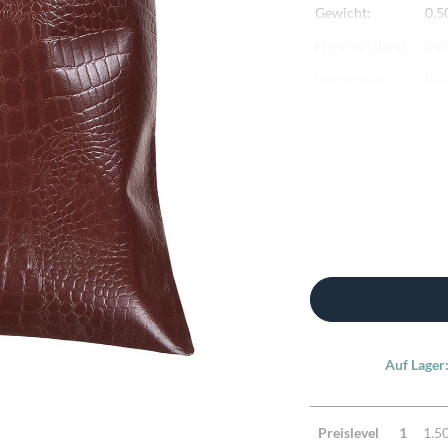
Gewicht:
0,5
Herkunftsland:
Ind
Vorderseite:
Led
Rückseite:
Bau
Verarbeitung:
Ha
Highlights:
Han
Led
Zusatzinfo:
Kis
Auf Lager
Preislevel
1
1.5