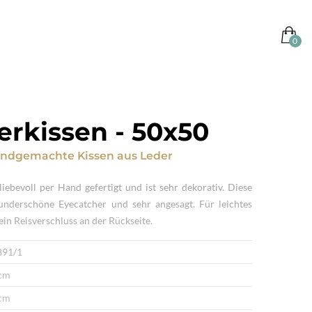
erkissen
-
50x50
ndgemachte Kissen
aus
Leder
iebevoll per Hand gefertigt und ist sehr dekorativ. Diese
nderschöne Eyecatcher und sehr angesagt. Für leichtes
 ein Reisverschluss an der Rückseite.
891/1
cm
cm