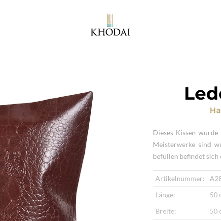
Led
Ha
Dieses Kissen wurde l
Meisterwerke sind wu
befüllen befindet sich
Artikelnummer:
A2
Länge:
50 
Breite:
50 