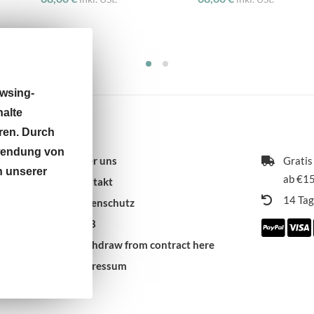
wsing-
halte
ren. Durch
rwendung von
Über uns
Gratis
n unserer
ab €15
Kontakt
14 Ta
Datenschutz
AGB
 9:30 -
Withdraw from contract here
Impressum