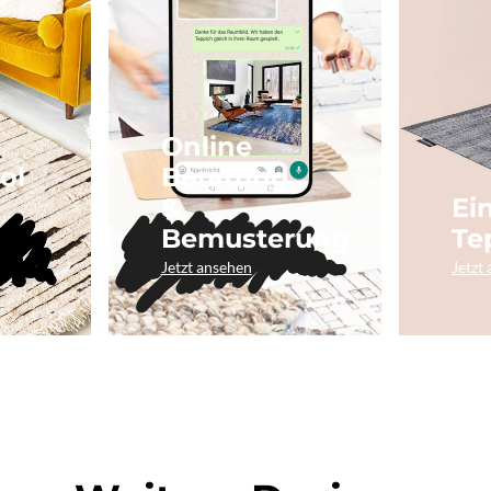
Online
ol
Beratung
&
Ei
Bemusterung
Te
Jetzt ansehen
Jetzt