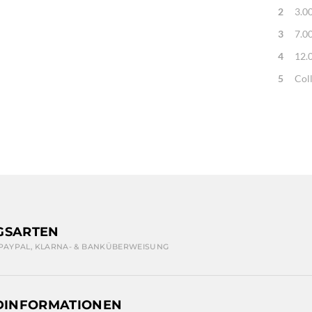
2
3.0
3
7.0
4
12.
5
Col
GSARTEN
 PAYPAL, KLARNA- & BANKÜBERWEISUNG
DINFORMATIONEN