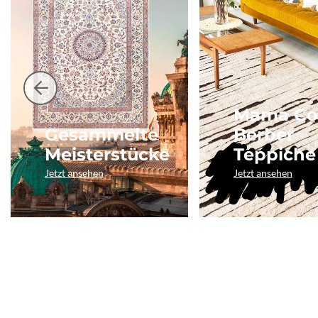
Mama Co
Gesammelte
Berber
Meisterstücke
Teppiche
Jetzt ansehen
Jetzt ansehen