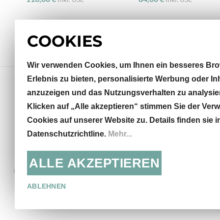
COOKIES
Wir verwenden Cookies, um Ihnen ein besseres Bro
Erlebnis zu bieten, personalisierte Werbung oder In
anzuzeigen und das Nutzungsverhalten zu analysie
Klicken auf „Alle akzeptieren“ stimmen Sie der Ve
Sterneckstraße 32
Cookies auf unserer Website zu. Details finden sie i
5020 Salzburg, AT
Datenschutzrichtline.
Mehr...
info@khodai.net
+43 662 871435
ALLE AKZEPTIEREN
© KHODAI - Handmade Carpets
Mo - Fr: 9:30 - 18:00, Sa:
13:00
ABLEHNEN