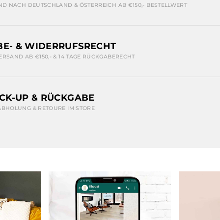
ND NACH DEUTSCHLAND & ÖSTERREICH AB €150,- BESTELLWERT
E- & WIDERRUFSRECHT
ERSAND AB €150,- & 14 TAGE RÜCKGABERECHT
ICK-UP & RÜCKGABE
ABHOLUNG & RETOURE IM STORE