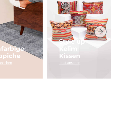
Style up
nfarbige
Kelim
ppiche
Kissen
 ansehen
Jetzt ansehen