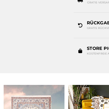
GRATIS VERSA
RÜCKGAB
GRATIS RÜCKV
STORE P
KOSTENFREIE 