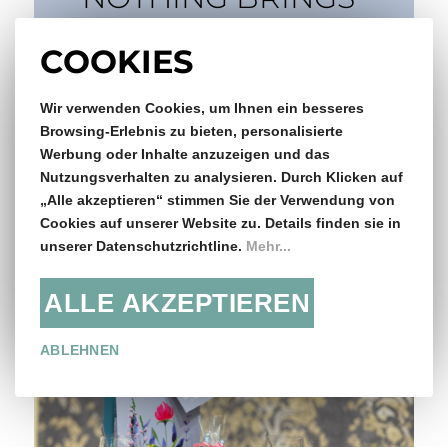
PEOPLE BETTER
COOKIES
TOGETHER LIKE
GOOD FOOD
Wir verwenden Cookies, um Ihnen ein besseres
Browsing-Erlebnis zu bieten, personalisierte
Werbung oder Inhalte anzuzeigen und das
Gutes Essen und gute Gesellschaft sind der
Nutzungsverhalten zu analysieren. Durch Klicken auf
Kern von Nowruz und das genießen wir hier in
„Alle akzeptieren“ stimmen Sie der Verwendung von
vollen Zügen!
Cookies auf unserer Website zu. Details finden sie in
unserer Datenschutzrichtline.
Mehr...
ALLE AKZEPTIEREN
ABLEHNEN