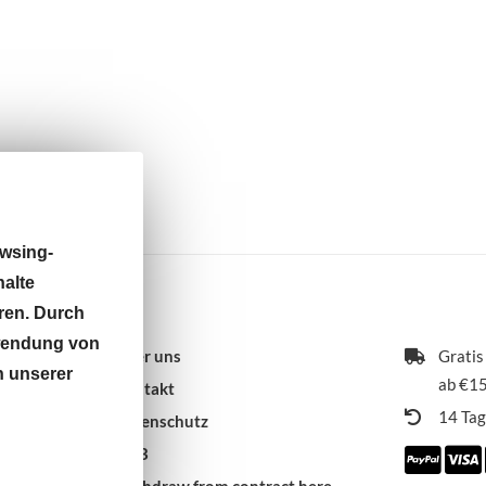
wsing-
halte
ren. Durch
rwendung von
Über uns
Gratis
n unserer
ab €15
Kontakt
14 Ta
Datenschutz
AGB