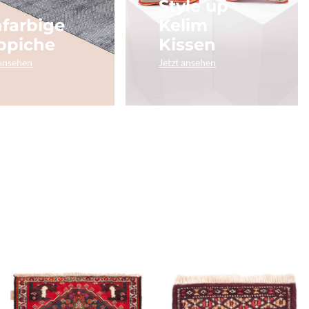
Style up
nfarbige
Kelim
ppiche
Kissen
 ansehen
Jetzt ansehen