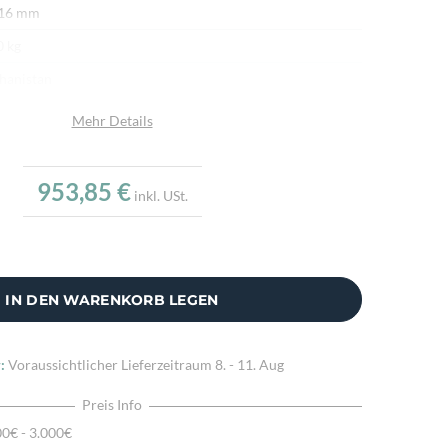
 16 mm
0 kg
hanistan
afwolle
Mehr Details
afwolle
u
953,85 €
inkl. USt.
.000/m²
r fein per Hand geknüpft
ürliche Schafwolle, Von Hand geknüpft, Traditionelle
IN DEN WARENKORB LEGEN
hart
:
Voraussichtlicher Lieferzeitraum
8. - 11. Aug
Preis Info
00€ - 3.000€