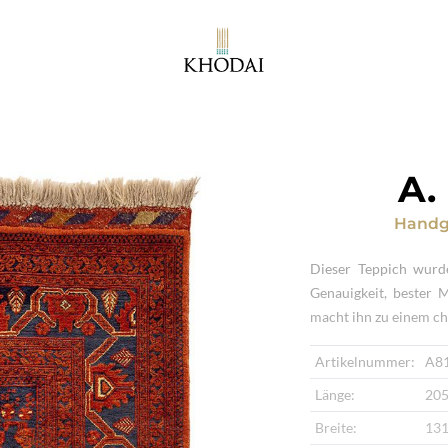
A.
Handg
Dieser Teppich wurd
Genauigkeit, bester 
macht ihn zu einem ch
Artikelnummer:
A8
Länge:
205
Breite:
131