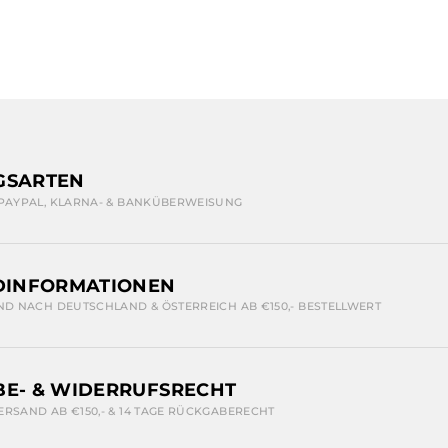
GSARTEN
 PAYPAL, KLARNA- & BANKÜBERWEISUNG
DINFORMATIONEN
ND NACH DEUTSCHLAND & ÖSTERREICH AB €150,- BESTELLWERT
E- & WIDERRUFSRECHT
ERSAND AB €150,- & 14 TAGE RÜCKGABERECHT