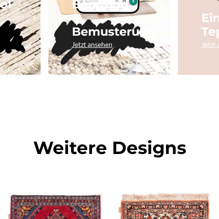
ol
Beratung
&
Ei
Bemusterung
Te
Jetzt ansehen
Jetzt
Weitere Designs