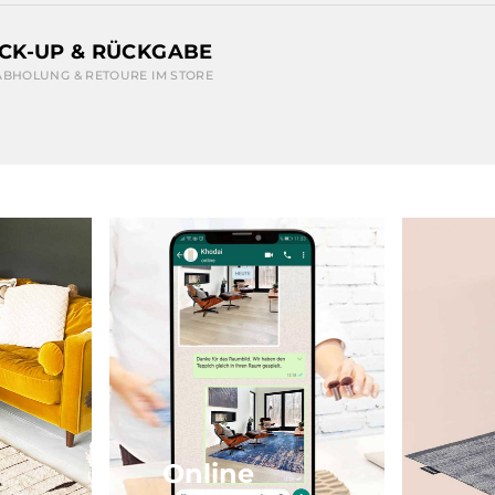
ICK-UP & RÜCKGABE
ABHOLUNG & RETOURE IM STORE
Online