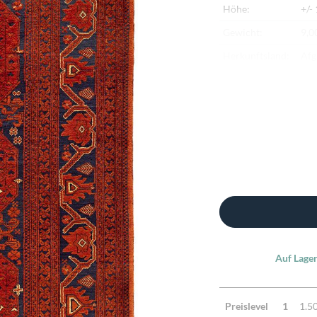
Höhe:
+/-
Gewicht:
9,0
Herkunftsland:
Afg
Flor:
Sch
Kette:
Sch
Alter:
Ne
Knotendichte:
190
Verarbeitung:
Seh
Highlights:
Nat
Mac
Auf Lager
Preislevel
1
1.5