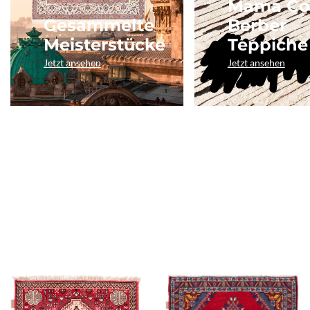
Mama Co
Gesammelte
Berber
Meisterstücke
Teppiche
Jetzt ansehen
Jetzt ansehen