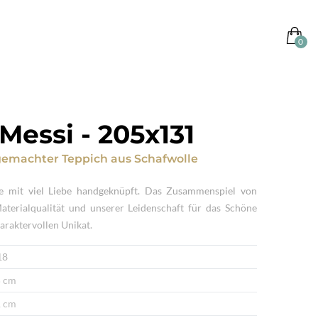
 Messi
-
205x131
emachter Teppich
aus
Schafwolle
e mit viel Liebe handgeknüpft. Das Zusammenspiel von
Materialqualität und unserer Leidenschaft für das Schöne
araktervollen Unikat.
18
 cm
 cm