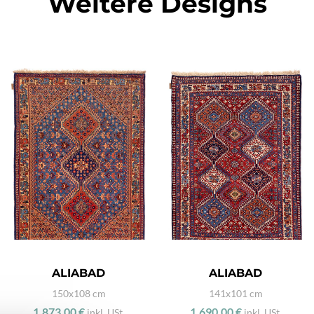
Weitere Designs
ALIABAD
ALIABAD
150x108 cm
141x101 cm
1.873,00 €
1.690,00 €
inkl. USt.
inkl. USt.