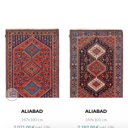
ALIABAD
ALIABAD
147x100 cm
149x101 cm
2.071,00 €
2.182,00 €
inkl. USt.
inkl. USt.