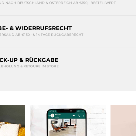
ND NACH DEUTSCHLAND & ÖSTERREICH AB €150,- BESTELLWERT
E- & WIDERRUFSRECHT
ERSAND AB €150,- & 14 TAGE RÜCKGABERECHT
ICK-UP & RÜCKGABE
ABHOLUNG & RETOURE IM STORE