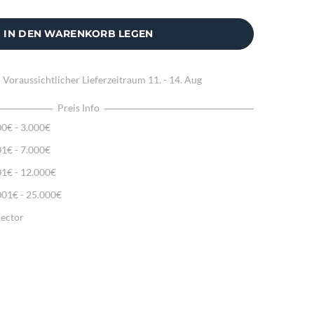
IN DEN WARENKORB LEGEN
:
Voraussichtlicher Lieferzeitraum
11. - 14. Aug
Preis Info
00€ - 3.000€
01€ - 7.000€
01€ - 12.000€
001€ - 25.000€
lector