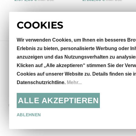
COOKIES
Wir verwenden Cookies, um Ihnen ein besseres Bro
Erlebnis zu bieten, personalisierte Werbung oder In
anzuzeigen und das Nutzungsverhalten zu analysie
Klicken auf „Alle akzeptieren“ stimmen Sie der Ve
Sterneckstraße 32
Cookies auf unserer Website zu. Details finden sie i
5020 Salzburg, AT
Datenschutzrichtline.
Mehr...
info@khodai.net
+43 662 871435
ALLE AKZEPTIEREN
© KHODAI - Handmade Carpets
Mo - Fr: 9:30 - 18:00, Sa:
13:00
ABLEHNEN