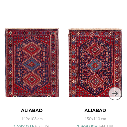
ALIABAD
ALIABAD
149x108 cm
150x110 cm
1.982,00 €
1.968,00 €
inkl. USt.
inkl. USt.