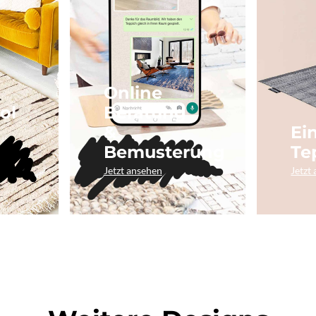
Online
ol
Beratung
&
Ei
Bemusterung
Te
Jetzt ansehen
Jetzt