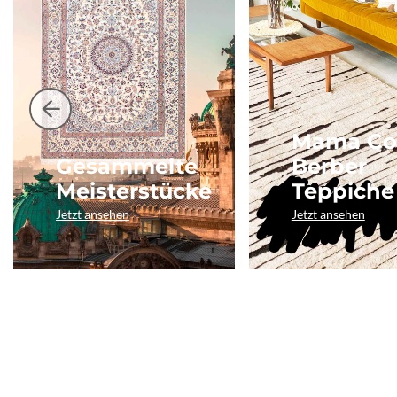
Mama Co
Gesammelte
Berber
Meisterstücke
Teppiche
Jetzt ansehen
Jetzt ansehen