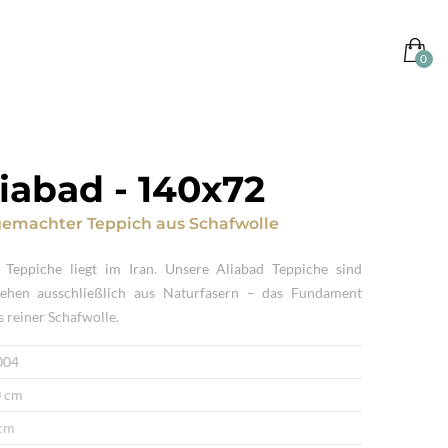
liabad
-
140x72
emachter Teppich
aus
Schafwolle
 Teppiche liegt im Iran. Unsere Aliabad Teppiche sind
ehen ausschließlich aus Naturfasern – das Fundament
s reiner Schafwolle.
004
 cm
cm