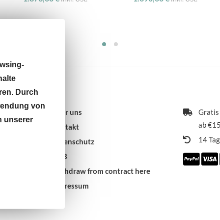
wsing-
halte
ren. Durch
rwendung von
Über uns
Gratis
n unserer
ab €15
Kontakt
14 Ta
Datenschutz
AGB
 9:30 -
Withdraw from contract here
Impressum