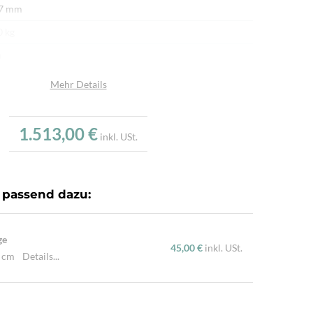
 7 mm
0 kg
n
afwolle
Mehr Details
afwolle
u
1.513,00 €
inkl. USt.
.000/m²
r fein per Hand geknüpft
 passend dazu:
ürliche Schafwolle, Von Hand geknüpft, Traditionelle
hart
ge
45,00 €
inkl. USt.
0 cm
Details...