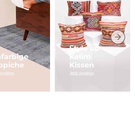
Style up
nfarbige
Kelim
ppiche
Kissen
 ansehen
Jetzt ansehen