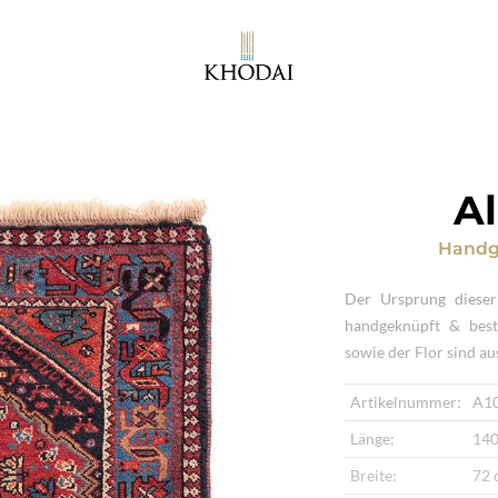
A
Handg
Der Ursprung dieser
handgeknüpft & best
sowie der Flor sind au
Artikelnummer:
A1
Länge:
140
Breite:
72 