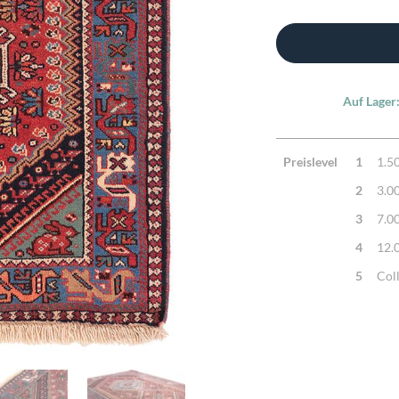
Auf Lager
Preislevel
1
1.5
2
3.0
3
7.0
4
12.
5
Col