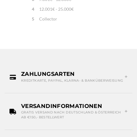
4
12.001€ - 25.000€
5
Collector
ZAHLUNGSARTEN
KREDITKARTE, PAYPAL, KLARNA- & BANKÜBERWEISUNG
VERSANDINFORMATIONEN
GRATIS VERSAND NACH DEUTSCHLAND & ÖSTERREICH
AB €150,- BESTELLWERT