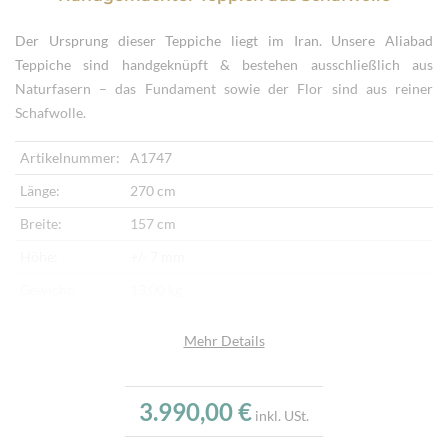
Der Ursprung dieser Teppiche liegt im Iran. Unsere Aliabad
Teppiche sind handgeknüpft & bestehen ausschließlich aus
Naturfasern – das Fundament sowie der Flor sind aus reiner
Schafwolle.
Artikelnummer:
A1747
Länge:
270 cm
Breite:
157 cm
Höhe:
+/- 7 mm
Gewicht:
13,00 kg
Herkunftsland:
Iran
Mehr Details
Flor:
Schafwolle
Kette:
Schafwolle
3.990,00 €
inkl. USt.
Alter:
Neu