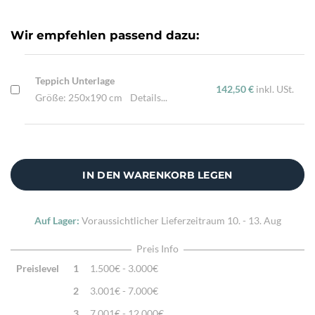
Knotendichte:
360.000/m²
Verarbeitung:
Sehr fein per Hand geknüpft
Wir empfehlen passend dazu:
Highlights:
Natürliche Schafwolle, Von Hand geknüpft,
Traditionelle Machart
Teppich Unterlage
142,50 €
inkl. USt.
Größe: 250x190 cm
Details...
IN DEN WARENKORB LEGEN
Auf Lager:
Voraussichtlicher Lieferzeitraum
10. - 13. Aug
Preis Info
Preislevel
1
1.500€ - 3.000€
2
3.001€ - 7.000€
3
7.001€ - 12.000€