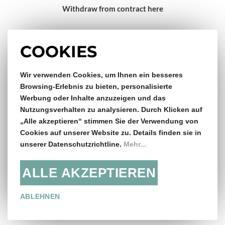
Withdraw from contract here
Impressum
COOKIES
Wir verwenden Cookies, um Ihnen ein besseres
Gratis Versand & Rückversand
Browsing-Erlebnis zu bieten, personalisierte
Werbung oder Inhalte anzuzeigen und das
ab €150,- Bestellwert
Nutzungsverhalten zu analysieren. Durch Klicken auf
„Alle akzeptieren“ stimmen Sie der Verwendung von
14 Tage Rückgaberecht
Cookies auf unserer Website zu. Details finden sie in
unserer Datenschutzrichtline.
Mehr...
ALLE AKZEPTIEREN
Folge uns:
ABLEHNEN