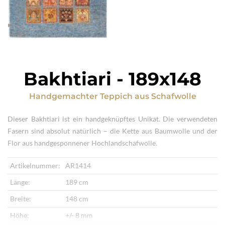
Bakhtiari
-
189x148
Handgemachter Teppich
aus
Schafwolle
Dieser Bakhtiari ist ein handgeknüpftes Unikat. Die verwendeten
Fasern sind absolut natürlich – die Kette aus Baumwolle und der
Flor aus handgesponnener Hochlandschafwolle.
Artikelnummer:
AR1414
Länge:
189 cm
Breite:
148 cm
Höhe:
+/- 8 mm