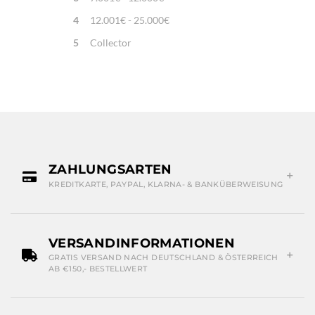
4
12.001€ - 25.000€
5
Collector
ZAHLUNGSARTEN
KREDITKARTE, PAYPAL, KLARNA- & BANKÜBERWEISUNG
VERSANDINFORMATIONEN
GRATIS VERSAND NACH DEUTSCHLAND & ÖSTERREICH
AB €150,- BESTELLWERT