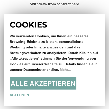
Withdraw from contract here
Impressum
COOKIES
Wir verwenden Cookies, um Ihnen ein besseres
Gratis Versand & Rückversand
Browsing-Erlebnis zu bieten, personalisierte
Werbung oder Inhalte anzuzeigen und das
ab €150,- Bestellwert
Nutzungsverhalten zu analysieren. Durch Klicken auf
„Alle akzeptieren“ stimmen Sie der Verwendung von
14 Tage Rückgaberecht
Cookies auf unserer Website zu. Details finden sie in
unserer Datenschutzrichtline.
Mehr...
ALLE AKZEPTIEREN
Folge uns:
ABLEHNEN