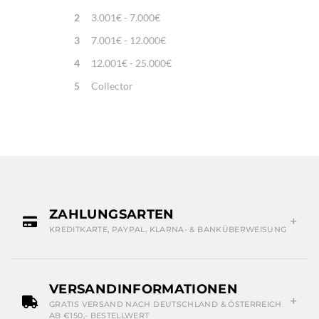
2
3.001€ - 7.000€
3
7.001€ - 12.000€
4
12.001€ - 25.000€
5
Collector
ZAHLUNGSARTEN
KREDITKARTE, PAYPAL, KLARNA- & BANKÜBERWEISUNG
VERSANDINFORMATIONEN
GRATIS VERSAND NACH DEUTSCHLAND & ÖSTERREICH
AB €150,- BESTELLWERT