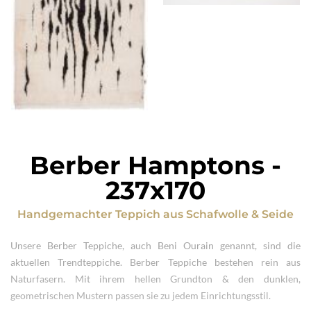
Berber Hamptons
-
237x170
Handgemachter Teppich
aus
Schafwolle & Seide
Unsere Berber Teppiche, auch Beni Ourain genannt, sind die
aktuellen Trendteppiche. Berber Teppiche bestehen rein aus
Naturfasern. Mit ihrem hellen Grundton & den dunklen,
geometrischen Mustern passen sie zu jedem Einrichtungsstil.