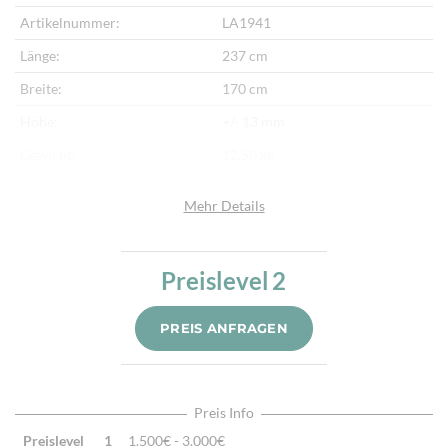
Artikelnummer:
LA1941
Länge:
237 cm
Breite:
170 cm
Höhe:
+/- 13 mm
Gewicht:
12,50 kg
Herkunftsland:
Afghanistan
Mehr Details
Flor:
Schafwolle, Seide
Kette:
Baumwolle
Preislevel
2
Alter:
Neu
Knotendichte:
160.000/m²
PREIS ANFRAGEN
Verarbeitung:
Handgeknüpft
Preis Info
Preislevel
1
1.500€ - 3.000€