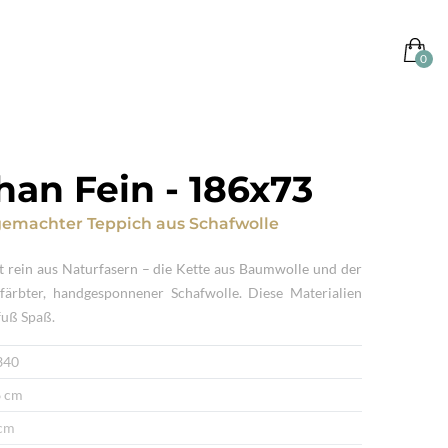
han Fein
-
186x73
emachter Teppich
aus
Schafwolle
t rein aus Naturfasern – die Kette aus Baumwolle und der
efärbter, handgesponnener Schafwolle. Diese Materialien
fuß Spaß.
340
 cm
cm