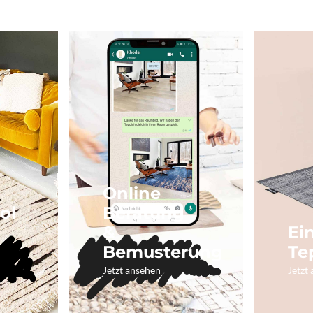
Online
ol
Beratung
&
Ei
Bemusterung
Te
Jetzt ansehen
Jetzt