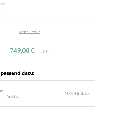
 7 mm
0 kg
hanistan
afwolle
Mehr Details
umwolle
u
749,00 €
inkl. USt.
.000/m²
r fein per Hand geknüpft
 passend dazu:
ne Hochlandschafwolle, Handgesponnene Wolle, Mit
nen Naturfarben gefärbt
ge
48,00 €
inkl. USt.
 cm
Details...