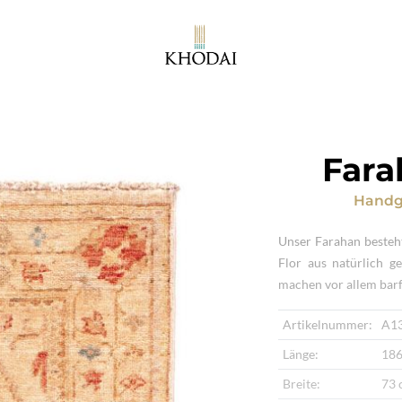
Fara
Handg
Unser Farahan besteh
Flor aus natürlich g
machen vor allem bar
Artikelnummer:
A1
Länge:
186
Breite:
73 