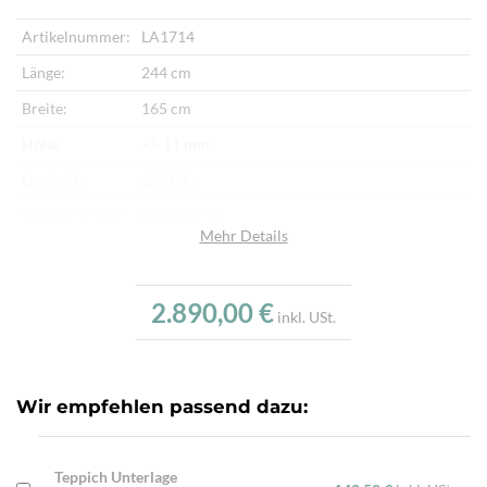
Artikelnummer:
LA1714
Länge:
244 cm
Breite:
165 cm
Höhe:
+/- 11 mm
Gewicht:
12,70 kg
Herkunftsland:
Afghanistan
Mehr Details
Flor:
Schafwolle
Kette:
Baumwolle
2.890,00 €
inkl. USt.
Alter:
Neu
Knotendichte:
220.000/m²
Verarbeitung:
Handgeknüpft
Wir empfehlen passend dazu:
Highlights:
Natürliche Schafwolle, Von Hand geknüpft,
Traditionelle Machart
Teppich Unterlage