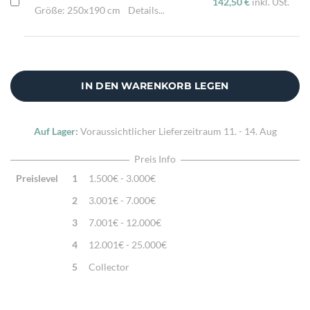
142,50 €
inkl. USt.
Größe: 250x190 cm
Details...
IN DEN WARENKORB LEGEN
Auf Lager:
Voraussichtlicher Lieferzeitraum
11. - 14. Aug
Preis Info
Preislevel
1
1.500€ - 3.000€
2
3.001€ - 7.000€
3
7.001€ - 12.000€
4
12.001€ - 25.000€
5
Collector