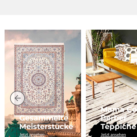
Mama Co
Gesammelte
Berber
Meisterstücke
Teppiche
Jetzt ansehen
Jetzt ansehen