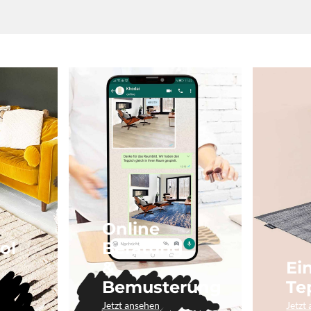
Online
ol
Beratung
&
Ei
Bemusterung
Te
Jetzt ansehen
Jetzt