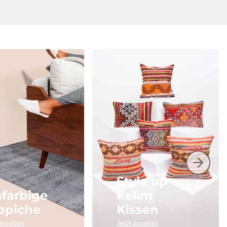
Style up
nfarbige
Kelim
ppiche
Kissen
 ansehen
Jetzt ansehen