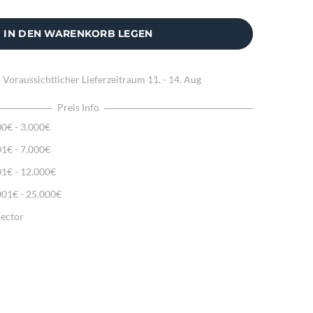
IN DEN WARENKORB LEGEN
:
Voraussichtlicher Lieferzeitraum
11. - 14. Aug
Preis Info
00€ - 3.000€
01€ - 7.000€
01€ - 12.000€
001€ - 25.000€
lector