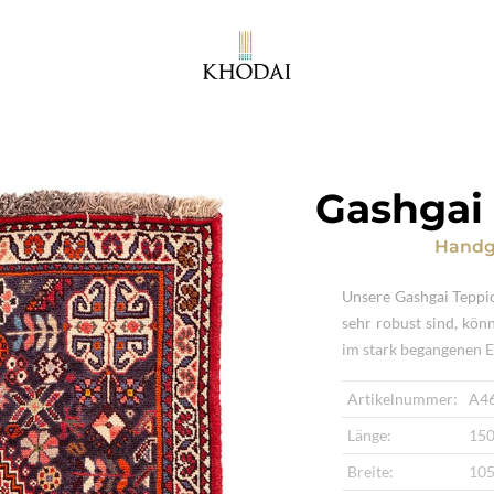
Gashgai 
Handg
Unsere Gashgai Teppi
sehr robust sind, kön
im stark begangenen E
Artikelnummer:
A4
Länge:
150
Breite:
105