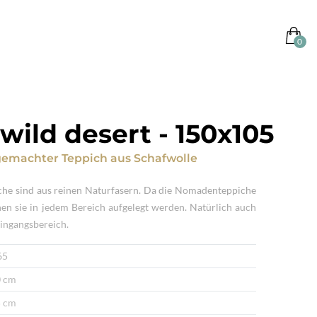
wild desert
-
150x105
emachter Teppich
aus
Schafwolle
che sind aus reinen Naturfasern. Da die Nomadenteppiche
nen sie in jedem Bereich aufgelegt werden. Natürlich auch
ingangsbereich.
65
 cm
 cm