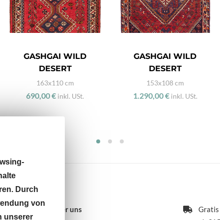
GASHGAI WILD
GASHGAI WILD
DESERT
DESERT
163x110 cm
153x108 cm
690,00 €
1.290,00 €
inkl. USt.
inkl. USt.
wsing-
halte
ren. Durch
rwendung von
Über uns
Gratis
n unserer