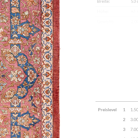
Breite:
53 
Höhe:
+/-
Gewicht:
2,0
Herkunftsland:
Ira
Flor:
Sei
Kette:
Sei
Alter:
Ne
Knotendichte:
1 M
Verarbeitung:
Seh
Highlights:
Nat
Mac
Preislevel
1
1.5
2
3.0
3
7.0