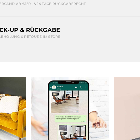
ERSAND AB €150,- & 14 TAGE RÜCKGABERECHT
ICK-UP & RÜCKGABE
ABHOLUNG & RETOURE IM STORE