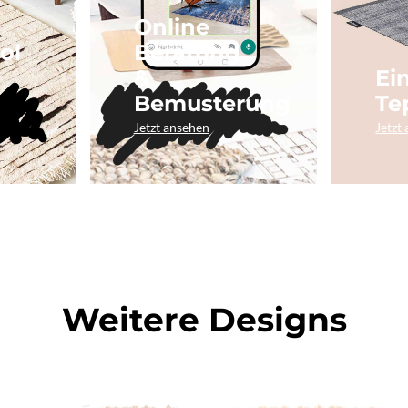
Online
ol
Beratung
&
Ei
Bemusterung
Te
Jetzt ansehen
Jetzt
Weitere Designs