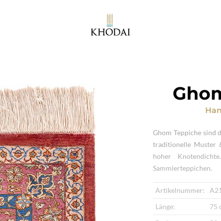
Ghom
Han
Ghom Teppiche sind de
traditionelle Muster
hoher Knotendicht
Sammlerteppichen.
Artikelnummer:
A2
Länge:
75 