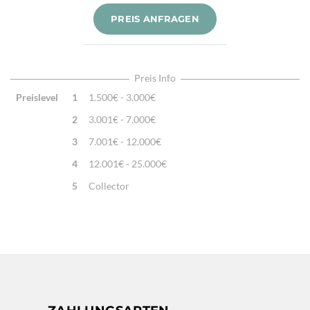
Knotendichte:
1 Mio. /m²
PREIS ANFRAGEN
Verarbeitung:
Sehr fein per Hand geknüpft
Highlights:
Natürliche Schafwolle, Von Hand geknüpft,
Traditionelle Machart
Preis Info
Preislevel
1
1.500€ - 3.000€
2
3.001€ - 7.000€
3
7.001€ - 12.000€
4
12.001€ - 25.000€
5
Collector