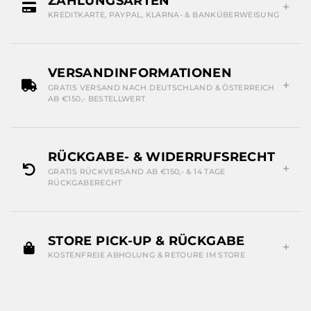
ZAHLUNGSARTEN
KREDITKARTE, PAYPAL, KLARNA- & BANKÜBERWEISUNG
VERSANDINFORMATIONEN
GRATIS VERSAND NACH DEUTSCHLAND & ÖSTERREICH
AB €150,- BESTELLWERT
RÜCKGABE- & WIDERRUFSRECHT
GRATIS RÜCKVERSAND AB €150,- & 14 TAGE
RÜCKGABERECHT
STORE PICK-UP & RÜCKGABE
KOSTENFREIE ABHOLUNG & RETOURE IM STORE