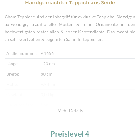
Handgemachter Teppich
aus
Seide
Ghom Teppiche sind der Inbegriff für exklusive Teppiche. Sie zeigen
aufwendige, traditionelle Muster & feine Ornamente in den
hochwertigsten Materialien & hoher Knotendichte. Das macht sie
zu sehr wertvollen & begehrten Sammlerteppichen.
Artikelnummer:
A1656
Länge:
123 cm
Breite:
80 cm
Höhe:
+/- 4 mm
Gewicht:
3,00 kg
Herkunftsland:
Iran
Mehr Details
Flor:
Seide
Kette:
Seide
Preislevel
4
Alter:
Neu