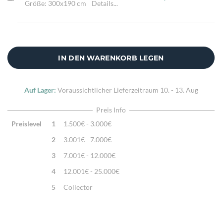
Größe: 300x190 cm
Details...
IN DEN WARENKORB LEGEN
Auf Lager:
Voraussichtlicher Lieferzeitraum
10. - 13. Aug
Preis Info
Preislevel
1
1.500€ - 3.000€
2
3.001€ - 7.000€
3
7.001€ - 12.000€
4
12.001€ - 25.000€
5
Collector