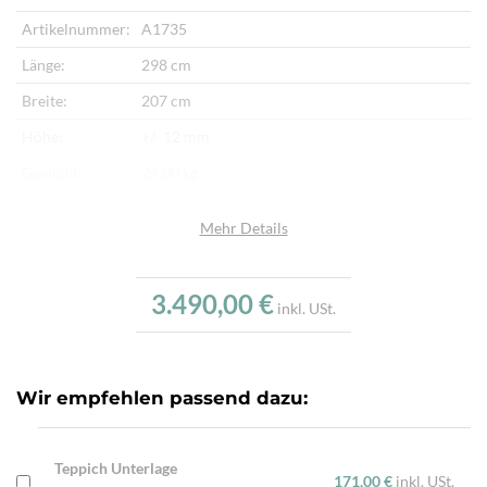
Artikelnummer:
A1735
Länge:
298 cm
Breite:
207 cm
Höhe:
+/- 12 mm
Gewicht:
24,00 kg
Herkunftsland:
Iran
Mehr Details
Flor:
Schafwolle
Kette:
Baumwolle
3.490,00 €
inkl. USt.
Alter:
Neu
Knotendichte:
220.000/m²
Verarbeitung:
Handgeknüpft
Wir empfehlen passend dazu:
Highlights:
Natürliche Schafwolle, Von Hand geknüpft,
Traditionelle Machart
Teppich Unterlage
171,00 €
inkl. USt.