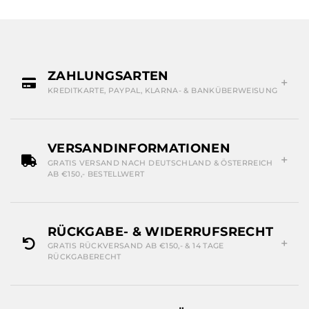
ZAHLUNGSARTEN
KREDITKARTE, PAYPAL, KLARNA- & BANKÜBERWEISUNG
VERSANDINFORMATIONEN
GRATIS VERSAND NACH DEUTSCHLAND & ÖSTERREICH
AB €150,- BESTELLWERT
RÜCKGABE- & WIDERRUFSRECHT
GRATIS RÜCKVERSAND AB €150,- & 14 TAGE
RÜCKGABERECHT