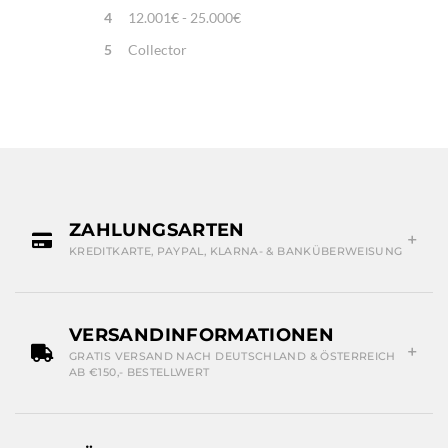
4
12.001€ - 25.000€
5
Collector
ZAHLUNGSARTEN
KREDITKARTE, PAYPAL, KLARNA- & BANKÜBERWEISUNG
VERSANDINFORMATIONEN
GRATIS VERSAND NACH DEUTSCHLAND & ÖSTERREICH
AB €150,- BESTELLWERT