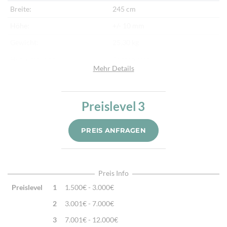
Breite:
245 cm
Höhe:
+/- 10 mm
Gewicht:
25,30 kg
Herkunftsland:
Afghanistan
Mehr Details
Flor:
Schafwolle, Seide
Kette:
Baumwolle
Preislevel
3
Alter:
Neu
Knotendichte:
260.000/m²
PREIS ANFRAGEN
Verarbeitung:
Handgeknüpft
Preis Info
Preislevel
1
1.500€ - 3.000€
2
3.001€ - 7.000€
3
7.001€ - 12.000€