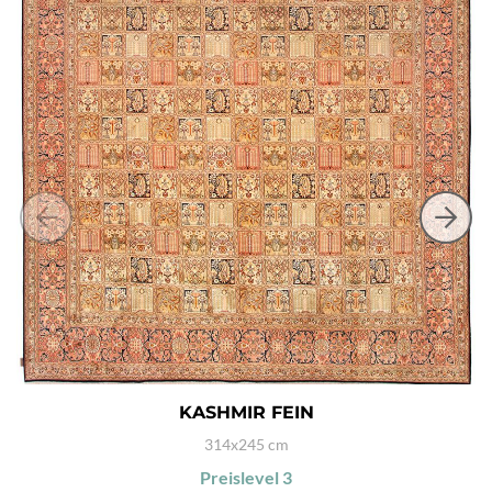
KASHMIR FEIN
314x245 cm
Preislevel
3