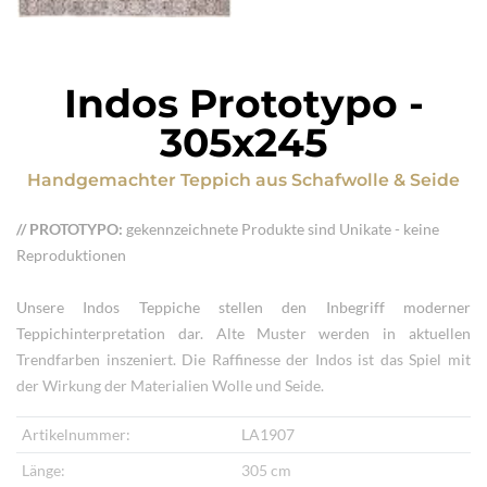
Indos Prototypo
-
305x245
Handgemachter Teppich
aus
Schafwolle & Seide
// PROTOTYPO:
gekennzeichnete Produkte sind Unikate - keine
Reproduktionen
Unsere Indos Teppiche stellen den Inbegriff moderner
Teppichinterpretation dar. Alte Muster werden in aktuellen
Trendfarben inszeniert. Die Raffinesse der Indos ist das Spiel mit
der Wirkung der Materialien Wolle und Seide.
Artikelnummer:
LA1907
Länge:
305 cm