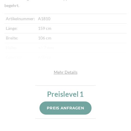
begehrt.
Artikelnummer:
A1810
Länge:
159 cm
Breite:
106 cm
Höhe:
+/- 7 mm
Gewicht:
6,00 kg
Herkunftsland:
Iran
Mehr Details
Flor:
Schafwolle
Kette:
Baumwolle
Preislevel
1
Alter:
Neu
Knotendichte:
360.000/m²
PREIS ANFRAGEN
Verarbeitung:
Handgeknüpft
Highlights:
Natürliche Schafwolle, Von Hand geknüpft,