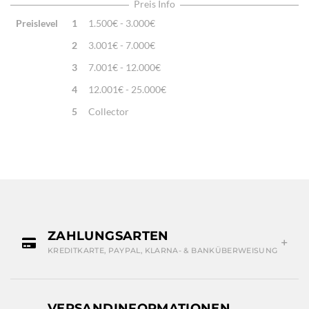
Traditionelle Machart
Preis Info
Preislevel
1
1.500€ - 3.000€
2
3.001€ - 7.000€
3
7.001€ - 12.000€
4
12.001€ - 25.000€
5
Collector
ZAHLUNGSARTEN
KREDITKARTE, PAYPAL, KLARNA- & BANKÜBERWEISUNG
VERSANDINFORMATIONEN