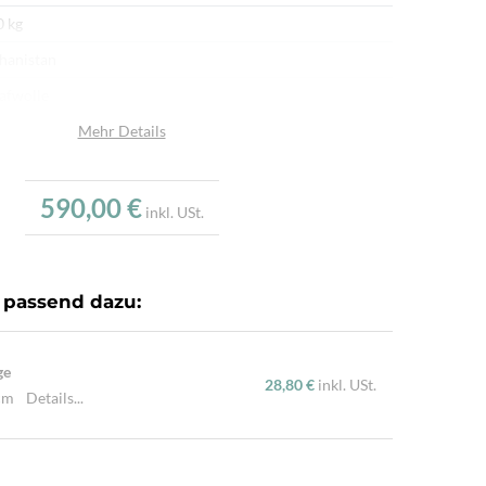
0 kg
hanistan
afwolle
umwolle
Mehr Details
u
590,00 €
.000/m²
inkl. USt.
r fein per Hand geknüpft
dgesponnene Wolle, Mit reinen Naturfarben gefärbt,
 passend dazu:
nzende Hochlandschafwolle
ge
28,80 €
inkl. USt.
 cm
Details...