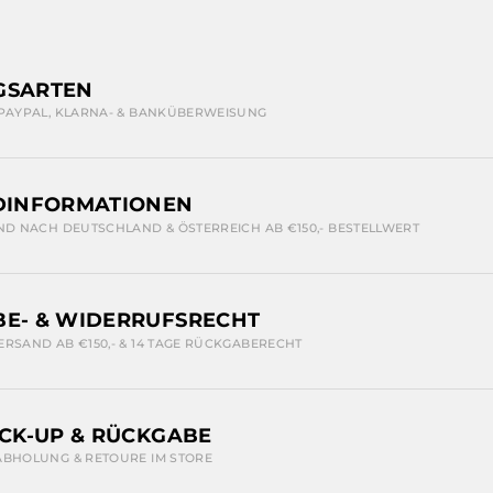
GSARTEN
 PAYPAL, KLARNA- & BANKÜBERWEISUNG
DINFORMATIONEN
ND NACH DEUTSCHLAND & ÖSTERREICH AB €150,- BESTELLWERT
E- & WIDERRUFSRECHT
ERSAND AB €150,- & 14 TAGE RÜCKGABERECHT
ICK-UP & RÜCKGABE
ABHOLUNG & RETOURE IM STORE