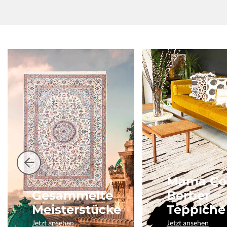
Mama Co
Gesammelte
Berber
Meisterstücke
Teppiche
Jetzt ansehen
Jetzt ansehen