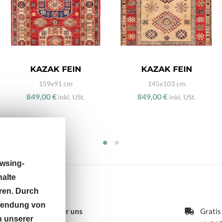
KAZAK FEIN
KAZAK FEIN
159x91 cm
145x103 cm
849,00 €
849,00 €
inkl. USt.
inkl. USt.
wsing-
halte
ren. Durch
rwendung von
Über uns
Gratis
n unserer