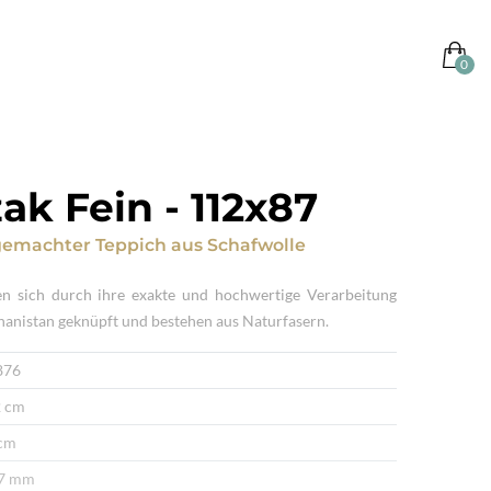
ak Fein
-
112x87
emachter Teppich
aus
Schafwolle
n sich durch ihre exakte und hochwertige Verarbeitung
ghanistan geknüpft und bestehen aus Naturfasern.
876
 cm
cm
 7 mm