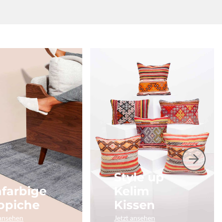
Style up
nfarbige
Kelim
ppiche
Kissen
 ansehen
Jetzt ansehen