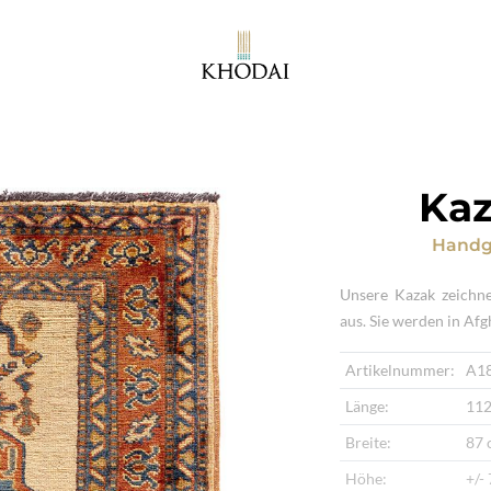
Kaz
Handg
Unsere Kazak zeichne
aus. Sie werden in Af
Artikelnummer:
A1
Länge:
112
Breite:
87 
Höhe:
+/-