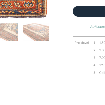
Auf Lager
Preislevel
1
1.5
2
3.0
3
7.0
4
12.
5
Col