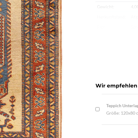
Gewicht:
4,0
Herkunftsland:
Afg
Flor:
Sch
Kette:
Ba
Alter:
Ne
Knotendichte:
230
Verarbeitung:
Seh
Highlights:
Han
Wir empfehlen
Glä
Teppich Unterla
Größe: 120x80