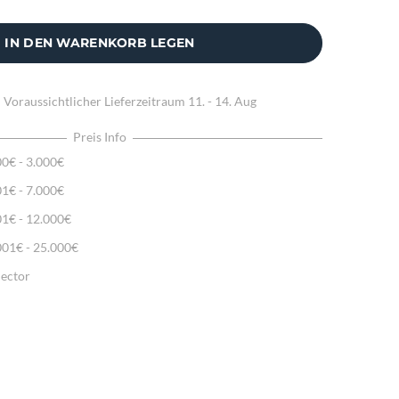
IN DEN WARENKORB LEGEN
:
Voraussichtlicher Lieferzeitraum
11. - 14. Aug
Preis Info
00€ - 3.000€
01€ - 7.000€
01€ - 12.000€
001€ - 25.000€
lector