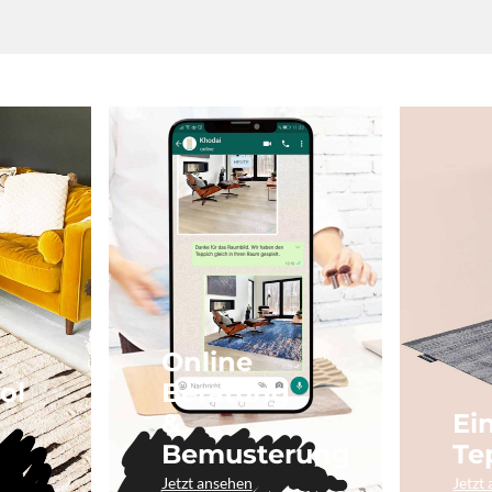
Online
ol
Beratung
&
Ei
Bemusterung
Te
Jetzt ansehen
Jetzt