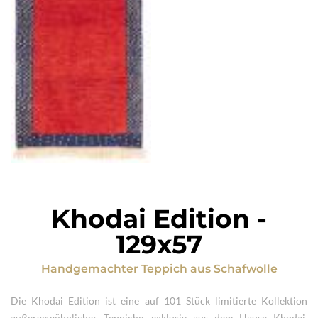
Khodai Edition
-
129x57
Handgemachter Teppich
aus
Schafwolle
Die Khodai Edition ist eine auf 101 Stück limitierte Kollektion
außergewöhnlicher Teppiche, exklusiv aus dem Hause Khodai.