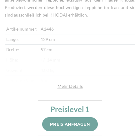
Produziert werden diese hochwertigen Teppiche im Iran und sie
sind ausschließlich bei KHODAI erhältlich.
Artikelnummer:
A1446
Länge:
129 cm
Breite:
57 cm
Höhe:
+/- 14 mm
Gewicht:
4,00 kg
Herkunftsland:
Iran
Mehr Details
Flor:
Schafwolle
Kette:
Schafwolle
Preislevel
1
Alter:
Neu
Knotendichte:
190.000/m²
PREIS ANFRAGEN
Verarbeitung:
Sehr fein per Hand geknüpft