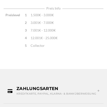
Highlights:
Natürliche Schafwolle, Von Hand geknüpft,
Traditionelle Machart
Preis Info
Preislevel
1
1.500€ - 3.000€
2
3.001€ - 7.000€
3
7.001€ - 12.000€
4
12.001€ - 25.000€
5
Collector
ZAHLUNGSARTEN
KREDITKARTE, PAYPAL, KLARNA- & BANKÜBERWEISUNG