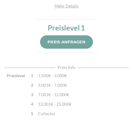
Herkunftsland:
Iran
Mehr Details
Flor:
Schafwolle
Kette:
Schafwolle
Preislevel
1
Alter:
Neu
Knotendichte:
190.000/m²
PREIS ANFRAGEN
Verarbeitung:
Sehr fein per Hand geknüpft
Highlights:
Natürliche Schafwolle, Von Hand geknüpft,
Traditionelle Machart
Preis Info
Preislevel
1
1.500€ - 3.000€
2
3.001€ - 7.000€
3
7.001€ - 12.000€
4
12.001€ - 25.000€
5
Collector