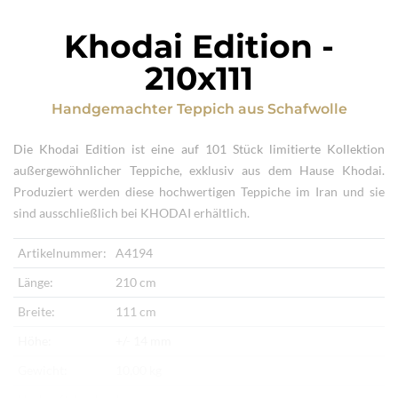
Khodai Edition
-
210x111
Handgemachter Teppich
aus
Schafwolle
Die Khodai Edition ist eine auf 101 Stück limitierte Kollektion
außergewöhnlicher Teppiche, exklusiv aus dem Hause Khodai.
Produziert werden diese hochwertigen Teppiche im Iran und sie
sind ausschließlich bei KHODAI erhältlich.
Artikelnummer:
A4194
Länge:
210 cm
Breite:
111 cm
Höhe:
+/- 14 mm
Gewicht:
10,00 kg