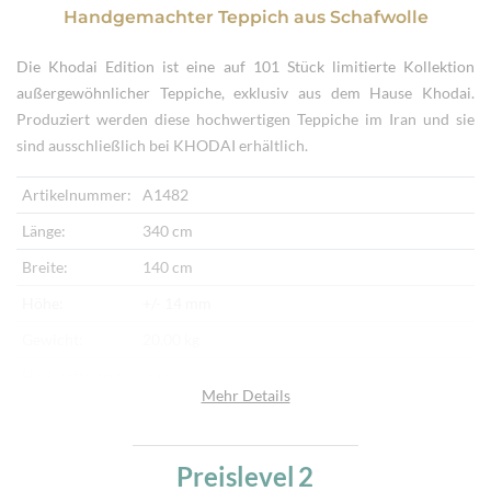
Handgemachter Teppich
aus
Schafwolle
Die Khodai Edition ist eine auf 101 Stück limitierte Kollektion
außergewöhnlicher Teppiche, exklusiv aus dem Hause Khodai.
Produziert werden diese hochwertigen Teppiche im Iran und sie
sind ausschließlich bei KHODAI erhältlich.
Artikelnummer:
A1482
Länge:
340 cm
Breite:
140 cm
Höhe:
+/- 14 mm
Gewicht:
20,00 kg
Herkunftsland:
Iran
Mehr Details
Flor:
Schafwolle
Kette:
Schafwolle
Preislevel
2
Alter:
Neu