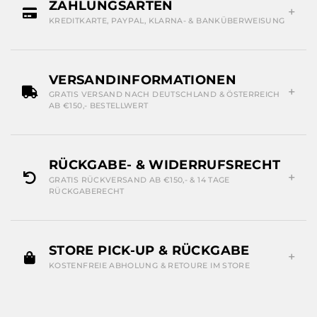
ZAHLUNGSARTEN
KREDITKARTE, PAYPAL, KLARNA- & BANKÜBERWEISUNG
VERSANDINFORMATIONEN
GRATIS VERSAND NACH DEUTSCHLAND & ÖSTERREICH
AB €150,- BESTELLWERT
RÜCKGABE- & WIDERRUFSRECHT
GRATIS RÜCKVERSAND AB €150,- & 14 TAGE
RÜCKGABERECHT
STORE PICK-UP & RÜCKGABE
KOSTENFREIE ABHOLUNG & RETOURE IM STORE