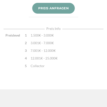
Knotendichte:
190.000/m²
PREIS ANFRAGEN
Verarbeitung:
Sehr fein per Hand geknüpft
Highlights:
Natürliche Schafwolle, Von Hand geknüpft,
Traditionelle Machart
Preis Info
Preislevel
1
1.500€ - 3.000€
2
3.001€ - 7.000€
3
7.001€ - 12.000€
4
12.001€ - 25.000€
5
Collector