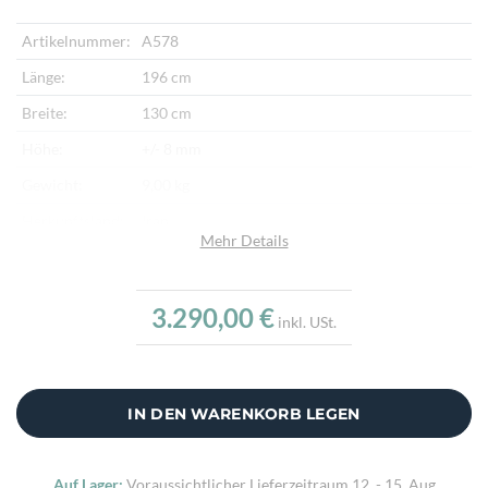
Artikelnummer:
A578
Länge:
196 cm
Breite:
130 cm
Höhe:
+/- 8 mm
Gewicht:
9,00 kg
Herkunftsland:
Iran
Mehr Details
Flor:
Schafwolle
Kette:
Schafwolle
3.290,00 €
inkl. USt.
Alter:
Neu
Knotendichte:
380.000/m²
Verarbeitung:
Sehr fein per Hand geknüpft
IN DEN WARENKORB LEGEN
Highlights:
Natürliche Schafwolle, Von Hand geknüpft,
Traditionelle Machart
Auf Lager:
Voraussichtlicher Lieferzeitraum
12. - 15. Aug