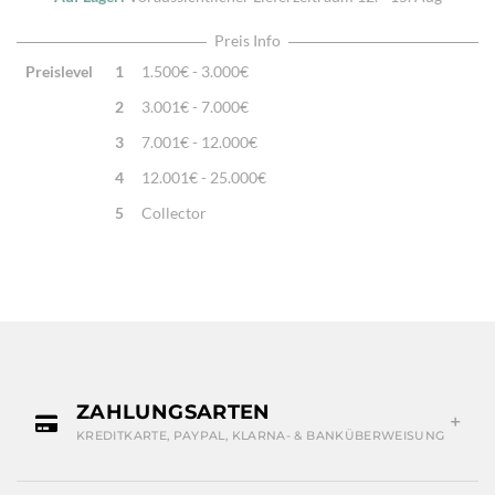
Preis Info
Preislevel
1
1.500€ - 3.000€
2
3.001€ - 7.000€
3
7.001€ - 12.000€
4
12.001€ - 25.000€
5
Collector
ZAHLUNGSARTEN
KREDITKARTE, PAYPAL, KLARNA- & BANKÜBERWEISUNG