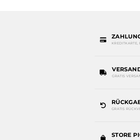
ZAHLUN
KREDITKARTE,
VERSAN
GRATIS VERSA
RÜCKGAB
GRATIS RÜCKV
STORE P