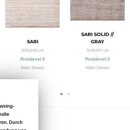
SARI SOLID //
SARI
GRAY
305x242 cm
319x247 cm
Preislevel
3
Preislevel
3
Mehr Details
Mehr Details
wsing-
halte
ren. Durch