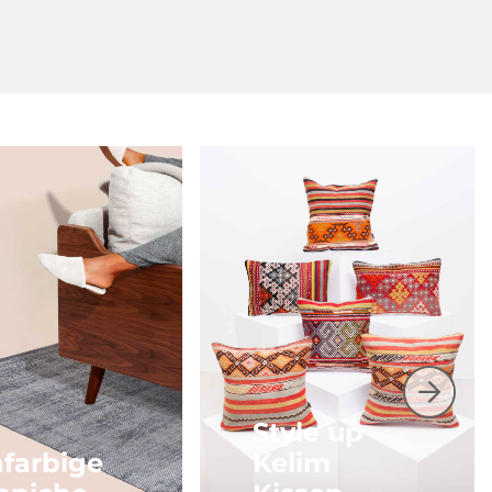
Style up
nfarbige
Kelim