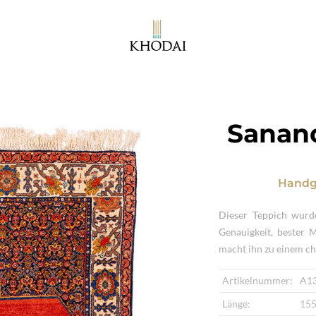
Sanand
Handg
Dieser Teppich wurd
Genauigkeit, bester 
macht ihn zu einem ch
Artikelnummer:
A1
Länge:
155