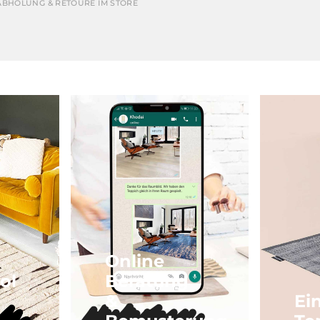
ABHOLUNG & RETOURE IM STORE
Online
ol
Beratung
&
Ei