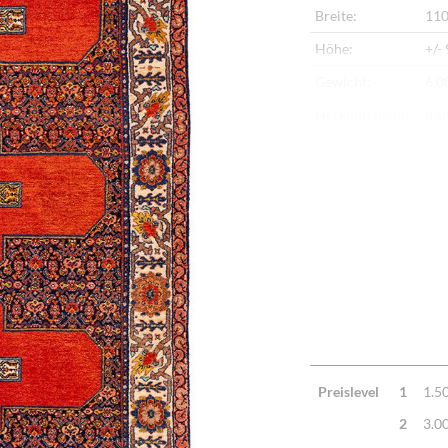
Breite:
110
Höhe:
+/-
Gewicht:
6,0
Herkunftsland:
Ira
Flor:
Sch
Kette:
Sei
Alter:
Ne
Knotendichte:
900
Verarbeitung:
Seh
Highlights:
Nat
Mac
Preislevel
1
1.5
2
3.0