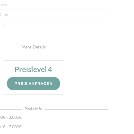
 cm
 9 mm
0 kg
n
afwolle
Mehr Details
de
u
Preislevel
4
.000/m²
PREIS ANFRAGEN
r fein per Hand geknüpft
ürliche Schafwolle, Von Hand geknüpft, Traditionelle
hart
Preis Info
00€ - 3.000€
01€ - 7.000€