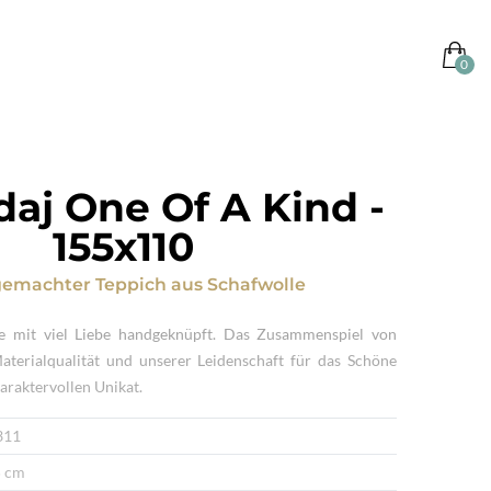
aj One Of A Kind
-
155x110
emachter Teppich
aus
Schafwolle
e mit viel Liebe handgeknüpft. Das Zusammenspiel von
Materialqualität und unserer Leidenschaft für das Schöne
araktervollen Unikat.
311
 cm