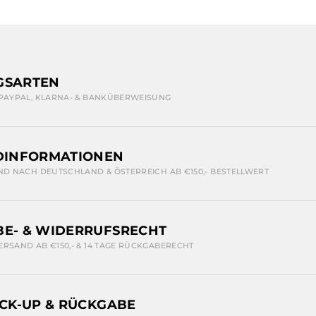
GSARTEN
 PAYPAL, KLARNA- & BANKÜBERWEISUNG
DINFORMATIONEN
ND NACH DEUTSCHLAND & ÖSTERREICH AB €150,- BESTELLWERT
E- & WIDERRUFSRECHT
ERSAND AB €150,- & 14 TAGE RÜCKGABERECHT
ICK-UP & RÜCKGABE