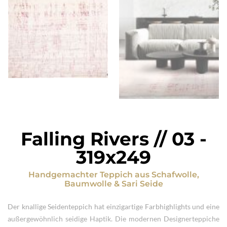
Falling Rivers // 03
-
319x249
Handgemachter Teppich
aus
Schafwolle,
Baumwolle & Sari Seide
Der knallige Seidenteppich hat einzigartige Farbhighlights und eine
außergewöhnlich seidige Haptik. Die modernen Designerteppiche