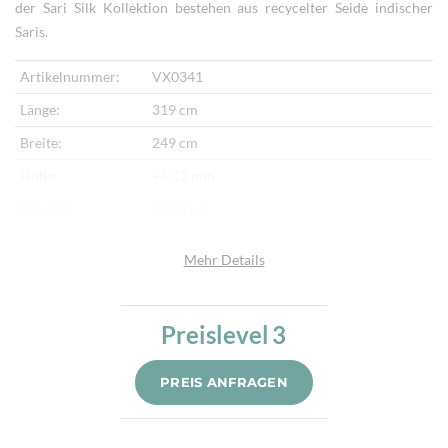
der Sari Silk Kollektion bestehen aus recycelter Seide indischer
Saris.
Artikelnummer:
VX0341
Länge:
319 cm
Breite:
249 cm
Höhe:
+/- 12 mm
Gewicht:
23,80 kg
Herkunftsland:
Indien
Mehr Details
Flor:
Schafwolle, Sari Seide
Kette:
Baumwolle
Preislevel
3
Alter:
Neu
Knotendichte:
40.000/m²
PREIS ANFRAGEN
Verarbeitung:
Handgeknüpft
Highlights:
Von Hand geknüpft, Sehr feiner Stoff