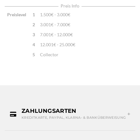
Preis Info
Preislevel
1
1.500€ - 3.000€
2
3.001€ - 7.000€
3
7.001€ - 12.000€
4
12.001€ - 25.000€
5
Collector
ZAHLUNGSARTEN
KREDITKARTE, PAYPAL, KLARNA- & BANKÜBERWEISUNG