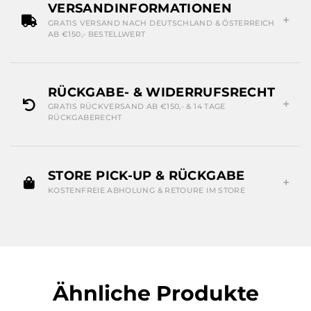
VERSANDINFORMATIONEN
GRATIS VERSAND NACH DEUTSCHLAND & ÖSTERREICH
AB €150,- BESTELLWERT
RÜCKGABE- & WIDERRUFSRECHT
GRATIS RÜCKVERSAND AB €150,- & 14 TAGE
RÜCKGABERECHT
STORE PICK-UP & RÜCKGABE
KOSTENFREIE ABHOLUNG & RETOURE IM STORE
Ähnliche Produkte