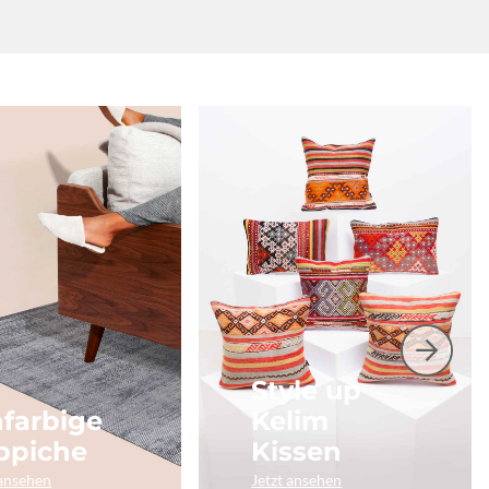
Style up
nfarbige
Kelim
ppiche
Kissen
 ansehen
Jetzt ansehen