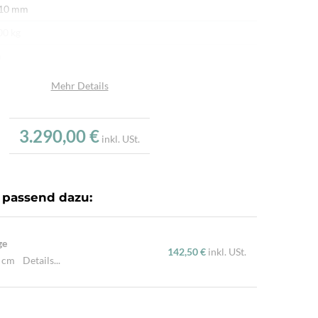
 10 mm
00 kg
n
afwolle
Mehr Details
umwolle
u
3.290,00 €
inkl. USt.
.000/m²
r fein per Hand geknüpft
 passend dazu:
ürliche Schafwolle, Von Hand geknüpft, Traditionelle
hart
ge
142,50 €
inkl. USt.
0 cm
Details...