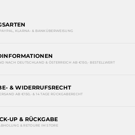
GSARTEN
 PAYPAL, KLARNA- & BANKÜBERWEISUNG
DINFORMATIONEN
ND NACH DEUTSCHLAND & ÖSTERREICH AB €150,- BESTELLWERT
E- & WIDERRUFSRECHT
ERSAND AB €150,- & 14 TAGE RÜCKGABERECHT
ICK-UP & RÜCKGABE
ABHOLUNG & RETOURE IM STORE