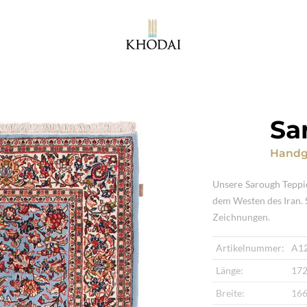
Sa
Handg
Unsere Sarough Teppi
dem Westen des Iran. S
Zeichnungen.
Artikelnummer:
A1
Länge:
172
Breite:
166