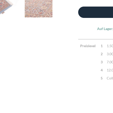
Auf Lager
Preislevel
1
1.5
2
3.0
3
7.0
4
12.
5
Col