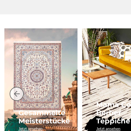
Mama Co
Gesammelte
Berber
Meisterstücke
Teppiche
Jetzt ansehen
Jetzt ansehen