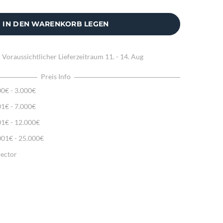
IN DEN WARENKORB LEGEN
:
Voraussichtlicher Lieferzeitraum
11. - 14. Aug
Preis Info
00€ - 3.000€
01€ - 7.000€
01€ - 12.000€
001€ - 25.000€
lector