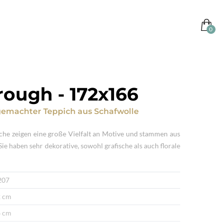
rough
-
172x166
emachter Teppich
aus
Schafwolle
che zeigen eine große Vielfalt an Motive und stammen aus
ie haben sehr dekorative, sowohl grafische als auch florale
207
 cm
 cm