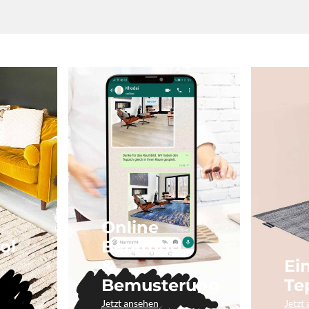
Online
ol
Beratung
&
Ei
Bemusterung
Te
Jetzt ansehen
Jetzt