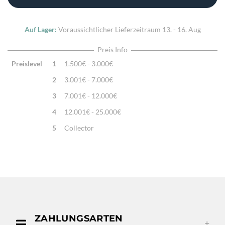
Auf Lager:
Voraussichtlicher Lieferzeitraum
13. - 16. Aug
Preis Info
Preislevel
1
1.500€ - 3.000€
2
3.001€ - 7.000€
3
7.001€ - 12.000€
4
12.001€ - 25.000€
5
Collector
ZAHLUNGSARTEN