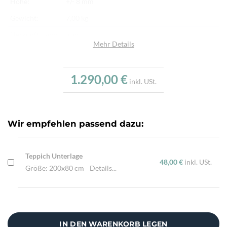
Höhe:
+/- 8 mm
Gewicht:
7,00 kg
Herkunftsland:
Iran
Mehr Details
Flor:
Schafwolle
Kette:
Schafwolle
1.290,00 €
inkl. USt.
Alter:
Neu
Knotendichte:
250.000/m²
Verarbeitung:
Sehr fein per Hand geknüpft
Wir empfehlen passend dazu:
Highlights:
Natürliche Schafwolle, Von Hand geknüpft,
Traditionelle Machart
Teppich Unterlage
48,00 €
inkl. USt.
Größe: 200x80 cm
Details...
IN DEN WARENKORB LEGEN