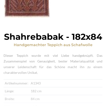
Shahrebabak
-
182x84
Handgemachter Teppich
aus
Schafwolle
Dieser Teppich wurde mit viel Liebe handgeknüpft. Das
Zusammenspiel von Genauigkeit, bester Materialqualität und
unserer Leidenschaft für das Schöne macht ihn zu einem
charaktervollen Unikat.
Artikelnummer:
A1343
Länge:
182 cm
Breite:
84 cm