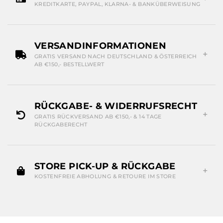
KREDITKARTE, PAYPAL, KLARNA- & BANKÜBERWEISUNG
VERSANDINFORMATIONEN
GRATIS VERSAND NACH DEUTSCHLAND & ÖSTERREICH
AB €150,- BESTELLWERT
RÜCKGABE- & WIDERRUFSRECHT
GRATIS RÜCKVERSAND AB €150,- & 14 TAGE
RÜCKGABERECHT
STORE PICK-UP & RÜCKGABE
KOSTENFREIE ABHOLUNG & RETOURE IM STORE