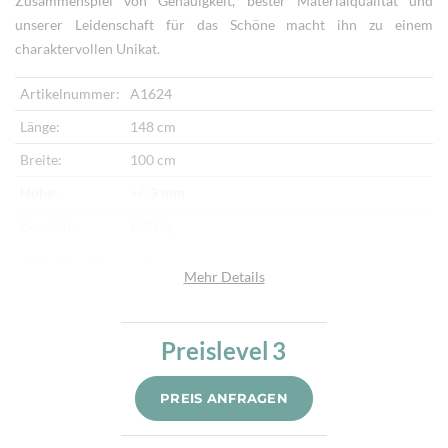
Zusammenspiel von Genauigkeit, bester Materialqualität und
unserer Leidenschaft für das Schöne macht ihn zu einem
charaktervollen Unikat.
Artikelnummer:
A1624
Länge:
148 cm
Breite:
100 cm
Höhe:
+/- 9 mm
Gewicht:
6,00 kg
Herkunftsland:
Iran
Mehr Details
Flor:
Seide
Kette:
Seide
Preislevel
3
Alter:
Neu
Knotendichte:
950.000/m²
PREIS ANFRAGEN
Verarbeitung:
Sehr fein per Hand geknüpft