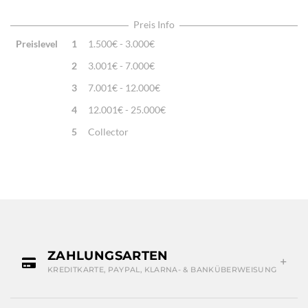
Highlights:
Natürliche Schafwolle, Von Hand geknüpft,
Traditionelle Machart
Preis Info
Preislevel
1
1.500€ - 3.000€
2
3.001€ - 7.000€
3
7.001€ - 12.000€
4
12.001€ - 25.000€
5
Collector
ZAHLUNGSARTEN
KREDITKARTE, PAYPAL, KLARNA- & BANKÜBERWEISUNG