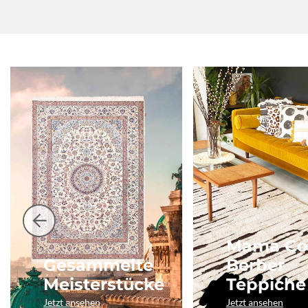
Mama Co
Gesammelte
Berber
Meisterstücke
Teppiche
Jetzt ansehen
Jetzt ansehen