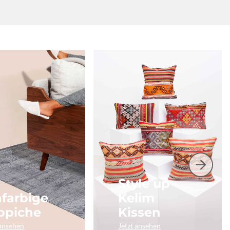
Style up
nfarbige
Kelim
ppiche
Kissen
 ansehen
Jetzt ansehen