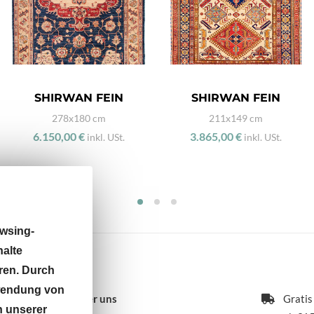
SHIRWAN FEIN
SHIRWAN FEIN
278x180 cm
211x149 cm
6.150,00 €
3.865,00 €
inkl. USt.
inkl. USt.
wsing-
halte
ren. Durch
rwendung von
Über uns
Gratis
n unserer