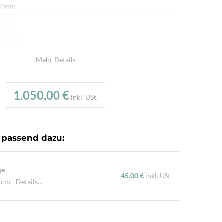
 7 mm
0 kg
hanistan
afwolle
Mehr Details
afwolle
u
1.050,00 €
inkl. USt.
.000/m²
r fein per Hand geknüpft
 passend dazu:
ürliche Schafwolle, Von Hand geknüpft, Traditionelle
hart
ge
45,00 €
inkl. USt.
0 cm
Details...