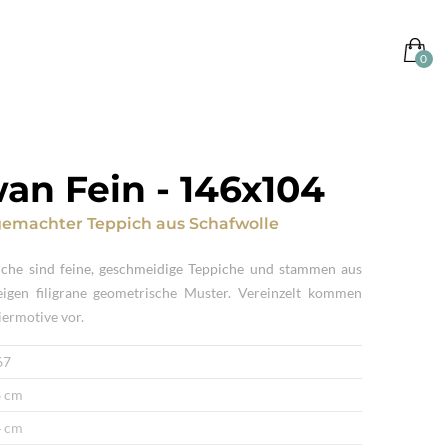
wan Fein
-
146x104
emachter Teppich
aus
Schafwolle
che sind feine, geschmeidige Teppiche und stammen aus
igen filigrane geometrische Muster. Vereinzelt kommen
Tiermotive vor.
67
 cm
 cm