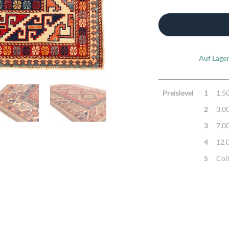
Auf Lager
Preislevel
1
1.5
2
3.0
3
7.0
4
12.
5
Col