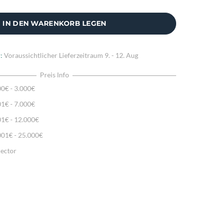
IN DEN WARENKORB LEGEN
:
Voraussichtlicher Lieferzeitraum
9. - 12. Aug
Preis Info
00€ - 3.000€
01€ - 7.000€
01€ - 12.000€
001€ - 25.000€
lector