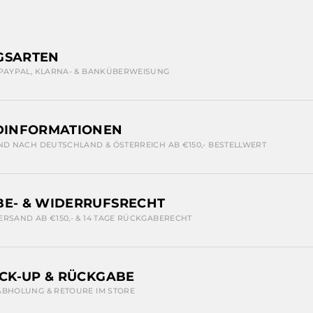
GSARTEN
 PAYPAL, KLARNA- & BANKÜBERWEISUNG
DINFORMATIONEN
ND NACH DEUTSCHLAND & ÖSTERREICH AB €150,- BESTELLWERT
E- & WIDERRUFSRECHT
ERSAND AB €150,- & 14 TAGE RÜCKGABERECHT
ICK-UP & RÜCKGABE
ABHOLUNG & RETOURE IM STORE