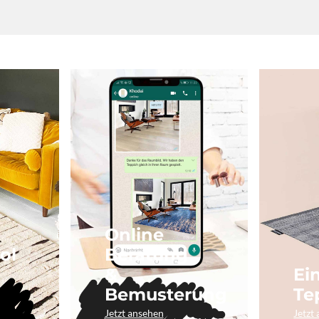
Online
ol
Beratung
&
Ei
Bemusterung
Te
Jetzt ansehen
Jetzt