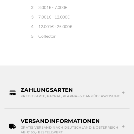
2
3.001€ - 7.000€
3
7.001€ - 12.000€
4
12.001€ - 25.000€
5
Collector
ZAHLUNGSARTEN
KREDITKARTE, PAYPAL, KLARNA- & BANKÜBERWEISUNG
VERSANDINFORMATIONEN
GRATIS VERSAND NACH DEUTSCHLAND & ÖSTERREICH
AB €150,- BESTELLWERT