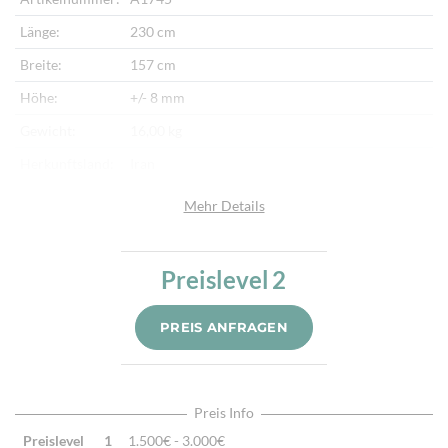
Länge:
230 cm
Breite:
157 cm
Höhe:
+/- 8 mm
Gewicht:
16,00 kg
Herkunftsland:
Iran
Flor:
Schafwolle
Mehr Details
Kette:
Schafwolle
Alter:
Neu
Preislevel
2
Knotendichte:
500.000/m²
PREIS ANFRAGEN
Verarbeitung:
Sehr fein per Hand geknüpft
Highlights:
Natürliche Schafwolle, Von Hand geknüpft,
Traditionelle Machart
Preis Info
Preislevel
1
1.500€ - 3.000€