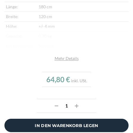
Länge:
180 cm
Breite:
120 cm
Höhe:
+/- 4 mm
Gewicht:
0,70 kg
Herkunftsland:
Schweiz
Highlights:
Rutschfest & reduziert die Unfallgefahr, Für
Mehr Details
Bodenheizung geeignet, Erhöhter Gehkomfort
Info:
Supergrip ist ein Teppichgleitschutz mit
64,80 €
zusätzlichen Haftnoppen für höchste
inkl. USt.
Ansprüche. Die Teppichunterlage verhindert
das Wandern des Teppichs, vermindert die
Unfallgefahr und verlängert die Lebensdauer
des Teppichs und erhöht den Gehkomfort.
IN DEN WARENKORB LEGEN