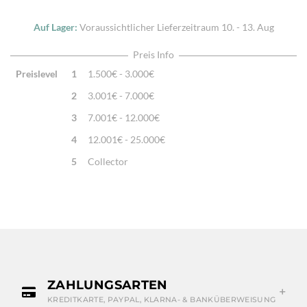
Auf Lager:
Voraussichtlicher Lieferzeitraum
10. - 13. Aug
Preis Info
Preislevel
1
1.500€ - 3.000€
2
3.001€ - 7.000€
3
7.001€ - 12.000€
4
12.001€ - 25.000€
5
Collector
ZAHLUNGSARTEN
KREDITKARTE, PAYPAL, KLARNA- & BANKÜBERWEISUNG