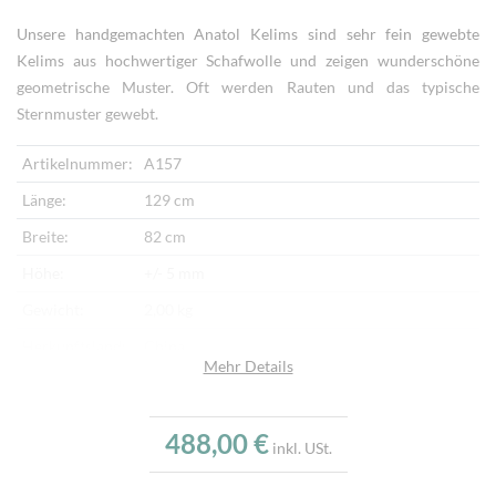
Unsere handgemachten Anatol Kelims sind sehr fein gewebte
Kelims aus hochwertiger Schafwolle und zeigen wunderschöne
geometrische Muster. Oft werden Rauten und das typische
Sternmuster gewebt.
Artikelnummer:
A157
Länge:
129 cm
Breite:
82 cm
Höhe:
+/- 5 mm
Gewicht:
2,00 kg
Herkunftsland:
China
Mehr Details
Flor:
Schafwolle
Kette:
Schafwolle
488,00 €
inkl. USt.
Alter:
Neu
Verarbeitung:
Sehr fein per Hand gewebt