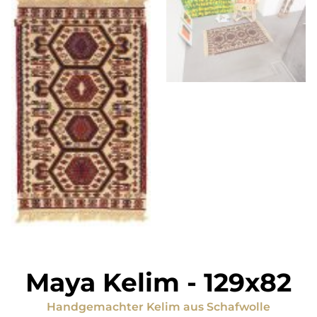
Maya Kelim
-
129x82
Handgemachter Kelim
aus
Schafwolle