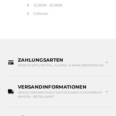
4
12.001€ - 25.000€
5
Collector
ZAHLUNGSARTEN
KREDITKARTE, PAYPAL, KLARNA- & BANKÜBERWEISUNG
VERSANDINFORMATIONEN
GRATIS VERSAND NACH DEUTSCHLAND & ÖSTERREICH
AB €150,- BESTELLWERT