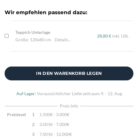
Highlights:
Klassisches Kelimmotiv, Natürliche Schafwolle,
Wir empfehlen passend dazu:
Traditionell handgewebt
Teppich Unterlage
28,80 €
inkl. USt.
Größe: 120x80 cm
Details...
IN DEN WARENKORB LEGEN
Auf Lager:
Voraussichtlicher Lieferzeitraum
9. - 12. Aug
Preis Info
Preislevel
1
1.500€ - 3.000€
2
3.001€ - 7.000€
3
7.001€ - 12.000€