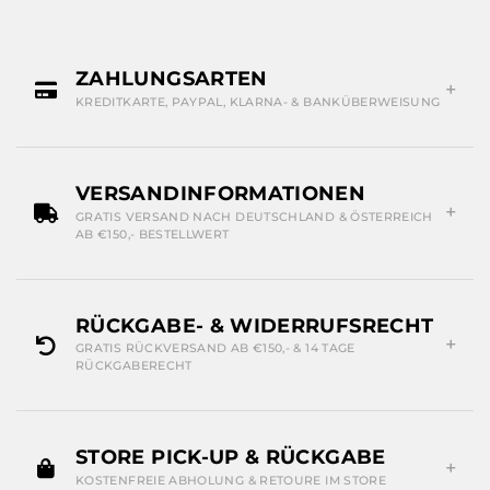
ZAHLUNGSARTEN
KREDITKARTE, PAYPAL, KLARNA- & BANKÜBERWEISUNG
VERSANDINFORMATIONEN
GRATIS VERSAND NACH DEUTSCHLAND & ÖSTERREICH
AB €150,- BESTELLWERT
RÜCKGABE- & WIDERRUFSRECHT
GRATIS RÜCKVERSAND AB €150,- & 14 TAGE
RÜCKGABERECHT
STORE PICK-UP & RÜCKGABE
KOSTENFREIE ABHOLUNG & RETOURE IM STORE