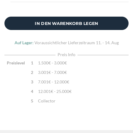
IN DEN WARENKORB LEGEN
Auf Lager:
Voraussichtlicher Lieferzeitraum
11. - 14. Aug
Preis Info
Preislevel
1
1.500€ - 3.000€
2
3.001€ - 7.000€
3
7.001€ - 12.000€
4
12.001€ - 25.000€
5
Collector