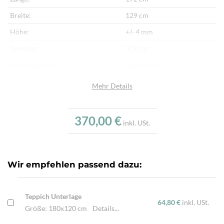
Breite:
129 cm
Höhe:
+/- 4 mm
Gewicht:
3,30 kg
Herkunftsland:
Afghanistan
Flor:
Schafwolle
Mehr Details
Kette:
Schafwolle
Alter:
Neu
370,00 €
inkl. USt.
Verarbeitung:
Handgewebt
Wir empfehlen passend dazu:
Teppich Unterlage
64,80 €
inkl. USt.
Größe: 180x120 cm
Details...