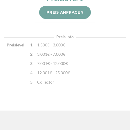
Verarbeitung:
Handgewebt, Handbestickt
PREIS ANFRAGEN
Highlights:
Klassisches Kelimmotiv, Natürliche Schafwolle,
Traditionell handgewebt
Preis Info
Preislevel
1
1.500€ - 3.000€
2
3.001€ - 7.000€
3
7.001€ - 12.000€
4
12.001€ - 25.000€
5
Collector