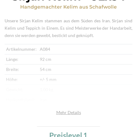
Handgemachter Kelim
aus
Schafwolle
Unsere Sirjan Kelim stammen aus dem Süden des Iran. Sirjan sind
Kelim und Teppich in Einem. Es sind Meisterwerke der Handarbeit,
denn sie werden gewebt, bestickt und geknüpft.
Artikelnummer:
A084
Länge:
92 cm
Breite:
54 cm
Höhe:
+/- 5 mm
Gewicht:
1,00 kg
Herkunftsland:
Iran
Flor:
Schafwolle
Mehr Details
Kette:
Schafwolle
Alter:
Neu
Preislevel
1