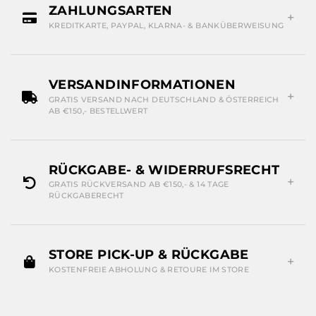
ZAHLUNGSARTEN
KREDITKARTE, PAYPAL, KLARNA- & BANKÜBERWEISUNG
VERSANDINFORMATIONEN
GRATIS VERSAND NACH DEUTSCHLAND & ÖSTERREICH
AB €150,- BESTELLWERT
RÜCKGABE- & WIDERRUFSRECHT
GRATIS RÜCKVERSAND AB €150,- & 14 TAGE
RÜCKGABERECHT
STORE PICK-UP & RÜCKGABE
KOSTENFREIE ABHOLUNG & RETOURE IM STORE