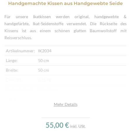
Handgemachte Kissen
aus
Handgewebte Seide
Für unsere Ikatkissen werden original, handgewebte &
handgefärbte, Ikat-Seidenstoffe verwendet. Die Rückseite des
Kissens ist aus einem schönen glatten Baumwollstoff mit
Reisverschluss.
Artikelnummer:
IK2034
Länge:
50 cm
Breite:
50 cm
Gewicht:
0,12 kg
Herkunftsland:
Usbekistan
Vorderseite:
Ikat Seide
Mehr Details
Rückseite:
Baumwollstoff
Verarbeitung:
Handgewebt
55,00 €
inkl. USt.
Highlights:
Kissen aus feinem Seidenstoff, Original