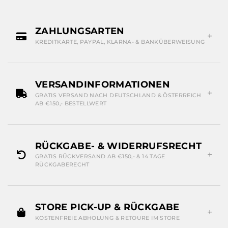
ZAHLUNGSARTEN
KREDITKARTE, PAYPAL, KLARNA- & BANKÜBERWEISUNG
VERSANDINFORMATIONEN
GRATIS VERSAND NACH DEUTSCHLAND & ÖSTERREICH
AB €150,- BESTELLWERT
RÜCKGABE- & WIDERRUFSRECHT
GRATIS RÜCKVERSAND AB €150,- & 14 TAGE
RÜCKGABERECHT
STORE PICK-UP & RÜCKGABE
KOSTENFREIE ABHOLUNG & RETOURE IM STORE