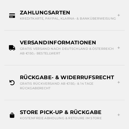
ZAHLUNGSARTEN
KREDITKARTE, PAYPAL, KLARNA- & BANKÜBERWEISUNG
VERSANDINFORMATIONEN
GRATIS VERSAND NACH DEUTSCHLAND & ÖSTERREICH
AB €150,- BESTELLWERT
RÜCKGABE- & WIDERRUFSRECHT
GRATIS RÜCKVERSAND AB €150,- & 14 TAGE
RÜCKGABERECHT
STORE PICK-UP & RÜCKGABE
KOSTENFREIE ABHOLUNG & RETOURE IM STORE