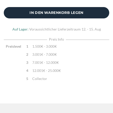
Zusatzinfo:
Kissenhülle ohne Füllung
IN DEN WARENKORB LEGEN
Auf Lager:
Voraussichtlicher Lieferzeitraum
12. - 15. Aug
Preis Info
Preislevel
1
1.500€ - 3.000€
2
3.001€ - 7.000€
3
7.001€ - 12.000€
4
12.001€ - 25.000€
5
Collector