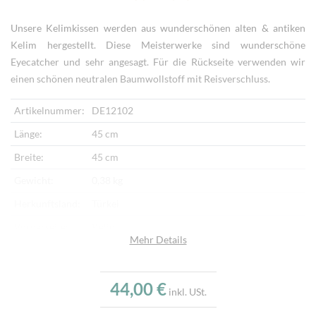
Unsere Kelimkissen werden aus wunderschönen alten & antiken
Kelim hergestellt. Diese Meisterwerke sind wunderschöne
Eyecatcher und sehr angesagt. Für die Rückseite verwenden wir
einen schönen neutralen Baumwollstoff mit Reisverschluss.
Artikelnummer:
DE12102
Länge:
45 cm
Breite:
45 cm
Gewicht:
0,38 kg
Herkunftsland:
Türkei
Vorderseite:
Kelim
Mehr Details
Rückseite:
Baumwollstoff
Verarbeitung:
Handgewebt, Handbestickt
44,00 €
inkl. USt.
Highlights:
Klassisches Kelimmotiv, Handgewebter Kelim,
Sehr feine Webtechnik